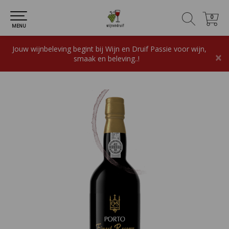
0
0
MENU
Jouw wijnbeleving begint bij Wijn en Druif Passie voor wijn,
×
smaak en beleving..!