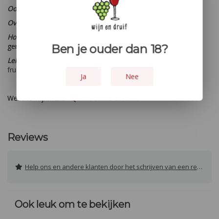
Oogstjaar:
N.V.T
Overige:
- - -
Houtopvoeding:
Deze port heeft 7 jaar in eikenhouten vaten
gerijpt.
Ben je ouder dan 18?
Lekker bij:
Aperitief, bij noten, kazen, chocolade desserts en
fruittaartjes.
Ja
Nee
Website wijnmaker:
Quinta Santa Eufemia
Reviews
Help ons en andere klanten door het schrijven van een review
Ook leuk om te bekijken