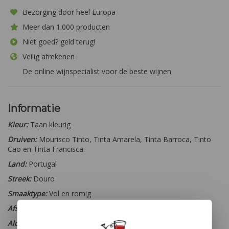
Bezorging door heel Europa
Meer dan 1.000 producten
Niet goed? geld terug!
Veilig afrekenen
De online wijnspecialist voor de beste wijnen
Informatie
Kleur:
Taan kleurig
Druiven:
Mourisco Tinto, Tinta Amarela, Tinta Barroca, Tinto
Cao en Tinta Francisca.
Land:
Portugal
Streek:
Douro
Smaaktype:
Vol en romig
Afsluiting:
Kurk
Alcohol percentage:
19,5%