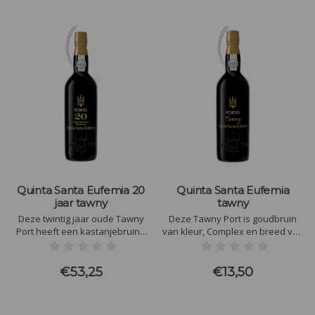
Quinta Santa Eufemia 20
Quinta Santa Eufemia
jaar tawny
tawny
Deze twintig jaar oude Tawny
Deze Tawny Port is goudbruin
Port heeft een kastanjebruine
van kleur, Complex en breed van
kleur. In geur en smaak
geur en smaak met vanille, zoet
gedroogde vijgen, rozijnen,
rijp fruit zoals rode bessen en
noten en abrikozen. Deze
pruimen. Deze Port verkopen wij
€53,25
€13,50
prachtige Port is zeer intens,
ook onder het label Santa
geconcentreerd en enorm
Eufemia.
complex.