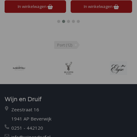
In winkelwagen
In winkelwagen
Port
(12)
Wijn en Druif
Zeestraat 16
1941 AP Beverwijk
0251 - 442120
info@wijnendruif.nl