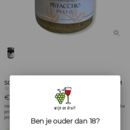
SCYAVURU CREMA AL PISTACCHIO 130 GRAM
0 Review(s)
€
8,50
Het is algemeen bekend dat pistache een van de meest typische
producten van Sicilië. Deze Scyavuru is een geweldige
pistachecrème voor op een kaasje of toastje
Ben je ouder dan 18?