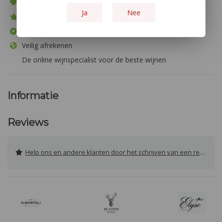
Bezorging door heel Europa
Ja
Nee
Meer dan 1.000 producten
Niet goed? geld terug!
Veilig afrekenen
De online wijnspecialist voor de beste wijnen
Informatie
Reviews
Help ons en andere klanten door het schrijven van een review