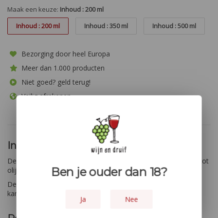
Maak een keuze:
Inhoud : 200 ml
Inhoud : 200 ml
Inhoud : 350 ml
Inhoud : 500 ml
Bezorging door heel Europa
Meer dan 1.000 producten
Niet goed? geld terug!
Veilig afrekenen
De online wijnspecialist voor de beste wijnen
Informatie
Deze olijven worden binnen een uur na het plukken verwerkt tot
Ben je ouder dan 18?
olijfolie!
Deze olijfolie is zeer geschikt voor in de koude keuken, maar
kan ook gebruikt worden voor warme bereidingen.
Ja
Nee