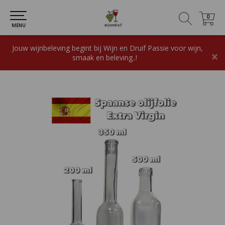
0
0
MENU
Jouw wijnbeleving begint bij Wijn en Druif Passie voor wijn,
×
smaak en beleving..!