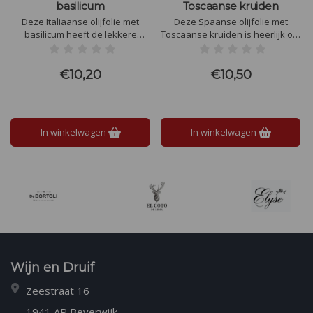
basilicum
Toscaanse kruiden
Deze Italiaanse olijfolie met
Deze Spaanse olijfolie met
basilicum heeft de lekkere
Toscaanse kruiden is heerlijk om
smaak van verse basilicum en is
bijvoorbeeld als brooddipper te
een echte allrounder in de
gebruiken of over salades.
mediterraanse keuken. Te
€10,20
€10,50
gebruiken voor onder andere
pesto, antipasti, salades en
marinades.
In winkelwagen
In winkelwagen
Wijn en Druif
Zeestraat 16
1941 AP Beverwijk