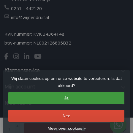
0251 - 442120
info@wijnendruif.nl
KVK nummer: KVK 34364148
btw-nummer: NL002126805B32
Klantenservice
Wij slaan cookies op om onze website te verbeteren. Is dat
akkoord?
Mijn account
Ja
Nieuwsbrief
Nee
© Copyright 2026 Wijn en Druif | Kwaliteitswijnen & Wijnproeverijen in
+
Meer over cookies »
In winkelwagen
Beverwijk
- Theme by
Frontlabel
- Powered by
Lightspeed
-