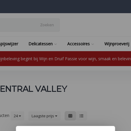
Zoeken
pijswijzer
Delicatessen
Accessoires
Wijnproeverij
jnbeleving begint bij Wijn en Druif Passie voor wijn, smaak en beleving
ENTRAL VALLEY
ucten
24
Laagste prijs