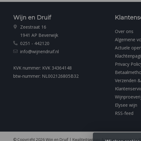
Wijn en Druif
Klantens
Zeestraat 16
Over ons
1941 AP Beverwijk
Algemene v
0251 - 442120
Actuele open
info@wijnendruif.nl
Klachtenpag
Privacy Polic
KVK nummer: KVK 34364148
Betaalmeth
btw-nummer: NL002126805B32
Verzenden &
Klantenservi
Wijnproeveri
Elysee wijn
RSS-feed
© Copyright 2026 Wijn en Druif | Kwaliteitswijnen & Wijnproeverijen in 