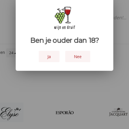
Geen producten gevonden!...
Ben je ouder dan 18?
ten
24
Laagste prijs
Ja
Nee