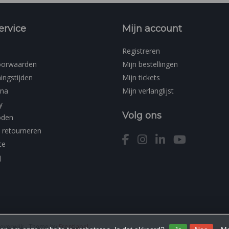
ervice
Mijn account
Registreren
oorwaarden
Mijn bestellingen
ingstijden
Mijn tickets
ina
Mijn verlanglijst
y
Volg ons
oden
 retourneren
ce
j
Beverwijk
- Theme by
Frontlabel
-