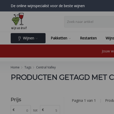
De online wijnspecialist voor de beste wijnen
Wijnen
Pakketten
Restanten
Wijns
Jouw wi
Home
Tags
Central Valley
PRODUCTEN GETAGD MET C
Prijs
Pagina 1 van 1
|
Prod
€
€
tot