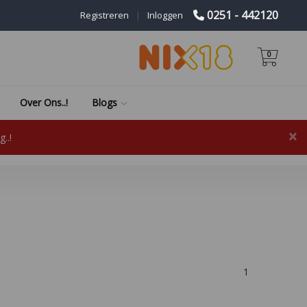
0251 - 442120
Registreren
|
Inloggen
0
Over Ons..!
Blogs
×
..!
1