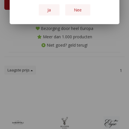
In winkelwagen
Ja
Nee
Bezorging door heel Europa
Meer dan 1.000 producten
Niet goed? geld terug!
Laagste prijs
1