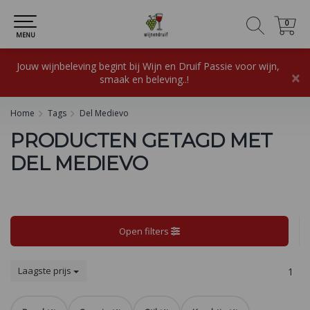
0
0
MENU
Jouw wijnbeleving begint bij Wijn en Druif Passie voor wijn,
×
smaak en beleving..!
Home
Tags
Del Medievo
PRODUCTEN GETAGD MET
DEL MEDIEVO
Open filters
Laagste prijs
1