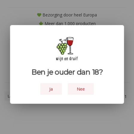
Bezorging door heel Europa
Meer dan 1.000 producten
Niet goed? geld terug!
Geen producten gevonden!...
Ben je ouder dan 18?
Ja
Nee
Laagste prijs
1