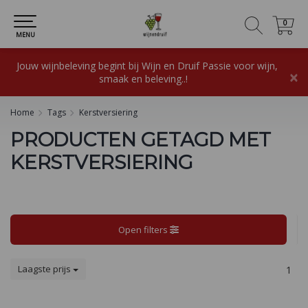
0
0
MENU
Jouw wijnbeleving begint bij Wijn en Druif Passie voor wijn,
×
smaak en beleving..!
Home
Tags
Kerstversiering
PRODUCTEN GETAGD MET
KERSTVERSIERING
Open filters
Laagste prijs
1