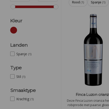
Rood
(1)
Spanje
(1)
Kleur
Landen
Spanje
(1)
Type
Stil
(1)
Smaaktype
Finca Luzon crian
Krachtig
(1)
Deze Finca Luzon crianza he
robijnrode met paarse gloed