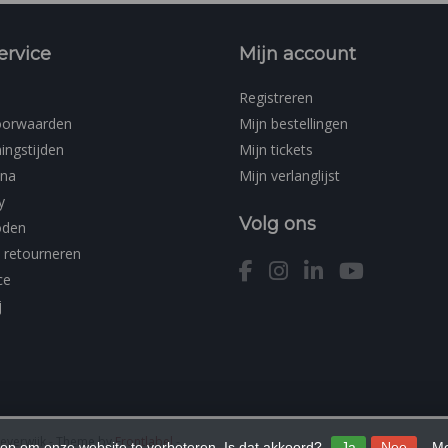
ervice
Mijn account
Registreren
oorwaarden
Mijn bestellingen
ingstijden
Mijn tickets
ina
Mijn verlanglijst
y
Volg ons
oden
 retourneren
ce
j
Beverwijk
- Theme by
Frontlabel
-
 op om onze website te verbeteren. Is dat akkoord?
Ja
Nee
Me