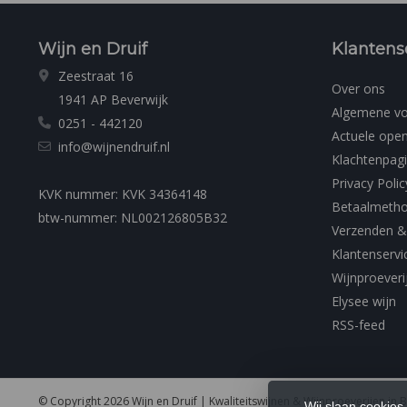
Wijn en Druif
Klantens
Zeestraat 16
Over ons
1941 AP Beverwijk
Algemene v
0251 - 442120
Actuele open
info@wijnendruif.nl
Klachtenpag
Privacy Polic
KVK nummer: KVK 34364148
Betaalmeth
btw-nummer: NL002126805B32
Verzenden &
Klantenservi
Wijnproeveri
Elysee wijn
RSS-feed
© Copyright 2026 Wijn en Druif | Kwaliteitswijnen & Wijnproeverijen in 
Wij slaan cookies