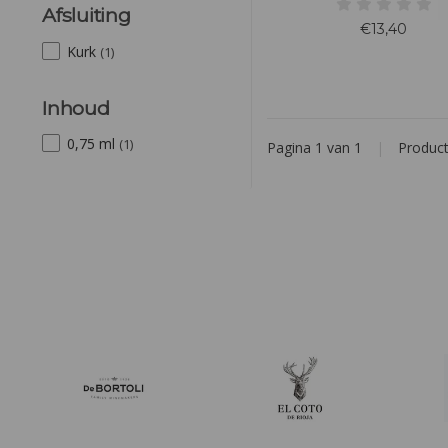
neus wat zwarte bessen en 
Afsluiting
Tonen van munt en viooltjes
€13,40
smaak rozemarijn, medite
Kurk
(1)
kruiden, leer, tabak en kan
zoete, gulle tannines
Inhoud
0,75 ml
(1)
Pagina 1 van 1
|
Produc