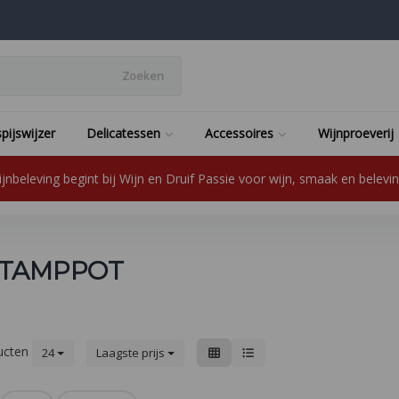
Zoeken
pijswijzer
Delicatessen
Accessoires
Wijnproeverij
jnbeleving begint bij Wijn en Druif Passie voor wijn, smaak en beleving
STAMPPOT
ucten
24
Laagste prijs