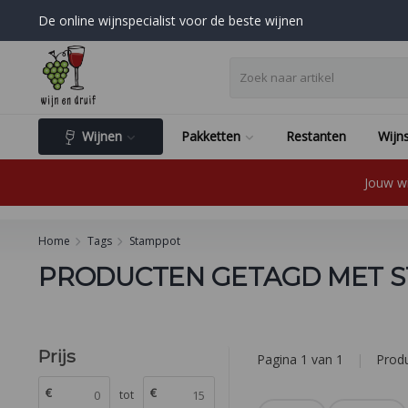
De online wijnspecialist voor de beste wijnen
Wijnen
Pakketten
Restanten
Wijns
Jouw wi
Home
Tags
Stamppot
PRODUCTEN GETAGD MET 
Prijs
Pagina 1 van 1
|
Prod
€
€
tot