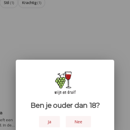
Stil
(1)
Krachtig
(1)
Ben je ouder dan 18?
za
eft een
Ja
Nee
. In de