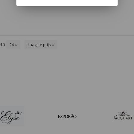
pruimen.
. In de
rrane
eel, en
.
ten
24
Laagste prijs