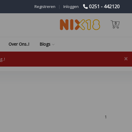
0251 - 442120
Registreren
|
Inloggen
0
Over Ons..!
Blogs
×
..!
1