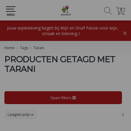
0
0
MENU
Jouw wijnbeleving begint bij Wijn en Druif Passie voor wijn,
×
smaak en beleving..!
Home
Tags
Tarani
PRODUCTEN GETAGD MET
TARANI
Open filters
Laagste prijs
1