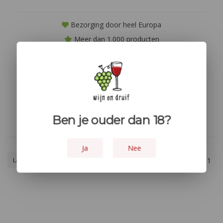
Bezorging door heel Europa
Meer dan 1.000 producten
Niet goed? geld terug!
Geen producten gevonden!...
Ben je ouder dan 18?
Ja
Nee
Laagste prijs
1