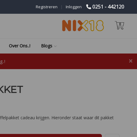
0251 - 442120
Registreren
|
Inloggen
0
Over Ons..!
Blogs
×
..!
KKET
uffelpakket cadeau krijgen. Hieronder staat waar dit pakket