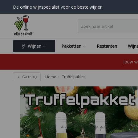
De online wijnspecialist voor de beste wijnen
Wijnen
Pakketten
Restanten
Wijns
Jouw wi
Ga terug
Home
Truffelpakket