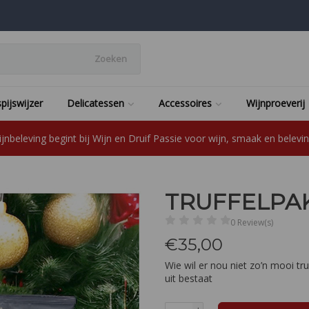
Zoeken
pijswijzer
Delicatessen
Accessoires
Wijnproeverij
jnbeleving begint bij Wijn en Druif Passie voor wijn, smaak en beleving
TRUFFELPA
0 Review(s)
€
35,00
Wie wil er nou niet zo’n mooi tr
uit bestaat