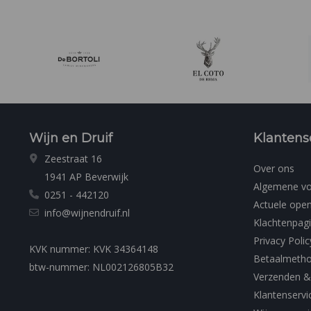
Wijn en Druif
Klantens
Zeestraat 16
Over ons
1941 AP Beverwijk
Algemene v
0251 - 442120
Actuele open
info@wijnendruif.nl
Klachtenpag
Privacy Polic
KVK nummer: KVK 34364148
Betaalmeth
btw-nummer: NL002126805B32
Verzenden &
Klantenservi