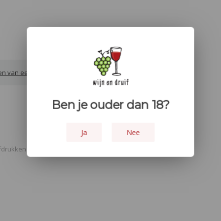
ven van een review
Ben je ouder dan 18?
Ja
Nee
fdrukken