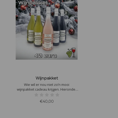
Wijnpakket
Wie wil er nou niet zo’n mooi
wijnpakket cadeau krijgen. Hieronder
staat uit welke wijnen je kunt kiezen
€40,00