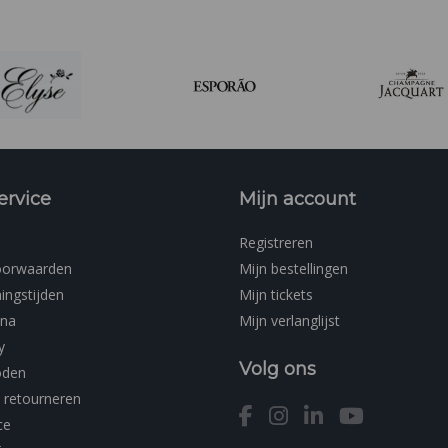
ervice
Mijn account
Registreren
oorwaarden
Mijn bestellingen
ingstijden
Mijn tickets
ina
Mijn verlanglijst
y
Volg ons
oden
 retourneren
ce