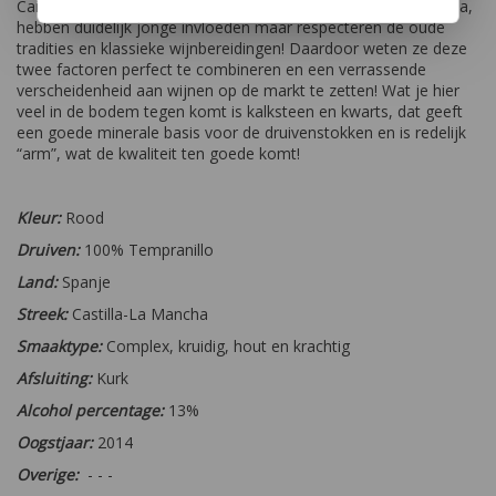
Cañaveras. De huidige generatie, de twee zussen Laura en Ana,
hebben duidelijk jonge invloeden maar respecteren de oude
tradities en klassieke wijnbereidingen! Daardoor weten ze deze
twee factoren perfect te combineren en een verrassende
verscheidenheid aan wijnen op de markt te zetten! Wat je hier
veel in de bodem tegen komt is kalksteen en kwarts, dat geeft
een goede minerale basis voor de druivenstokken en is redelijk
“arm”, wat de kwaliteit ten goede komt!
Kleur:
Rood
Druiven:
100% Tempranillo
Land:
Spanje
Streek:
Castilla-La Mancha
Smaaktype:
Complex, kruidig, hout en krachtig
Afsluiting:
Kurk
Alcohol percentage:
13%
Oogstjaar:
2014
Overige:
- - -