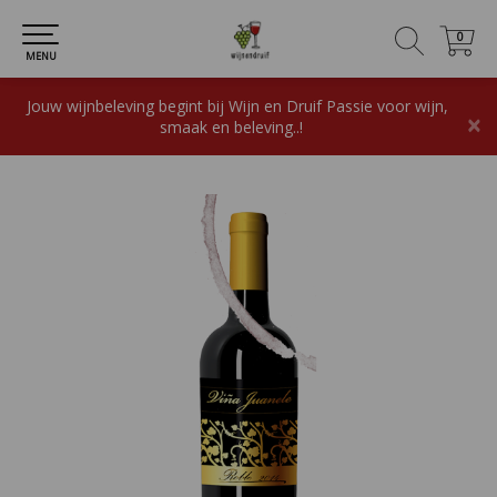
0
0
MENU
Jouw wijnbeleving begint bij Wijn en Druif Passie voor wijn,
×
smaak en beleving..!