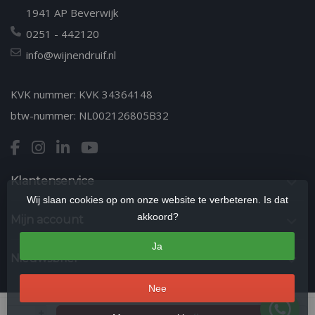
1941 AP Beverwijk
0251 - 442120
info@wijnendruif.nl
KVK nummer: KVK 34364148
btw-nummer: NL002126805B32
Klantenservice
Wij slaan cookies op om onze website te verbeteren. Is dat
akkoord?
Mijn account
Ja
Nieuwsbrief
Nee
© Copyright 2026 Wijn en Druif | Kwaliteitswijnen & Wijnproeverijen in
+