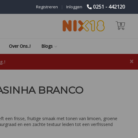
0251 - 442120
Registreren
|
Inloggen
0
Over Ons..!
Blogs
×
..!
ASINHA BRANCO
t een frisse, fruitige smaak met tonen van limoen, groene
uurgraad en een zachte textuur leiden tot een verfrissend