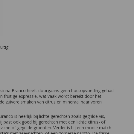
uitig
sinha Branco heeft doorgaans geen houtopvoeding gehad.
en fruitige expressie, wat vaak wordt bereikt door het
de zuivere smaken van citrus en mineraal naar voren
anco is heerlijk bij lichte gerechten zoals gegrilde vis,
ij past ook goed bij gerechten met een lichte citrus- of
eviche of gegrilde groenten. Verder is hij een mooie match
asta's met zeevruchten, of een zomerse risotto. De frisse