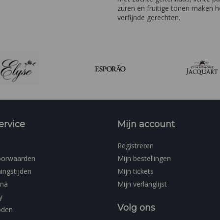
zuren en fruitige tonen maken he
verfijnde gerechten.
ervice
Mijn account
Registreren
oorwaarden
Mijn bestellingen
ingstijden
Mijn tickets
ina
Mijn verlanglijst
y
Volg ons
oden