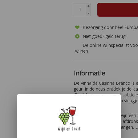
+
-
Bezorging door heel Europ
Niet goed? geld terug!
De online wijnspecialist voo
wijnen
Informatie
De Vinha da Casinha Branco is e
geur. In de neus ontdek je delic
die zich vermengen met subtiel
van groene appel en een vleugje
gelaagdheid geeft.
In de mond biedt deze wijn een
een soepele textuur. De afdron
karakter dat lang blijft hangen. 
combineert.