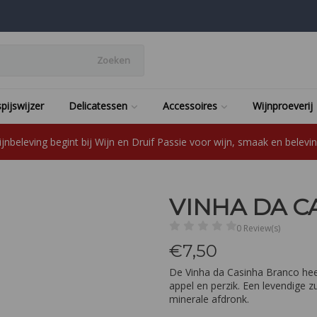
Zoeken
pijswijzer
Delicatessen
Accessoires
Wijnproeverij
jnbeleving begint bij Wijn en Druif Passie voor wijn, smaak en beleving
VINHA DA C
0 Review(s)
€
7,50
De Vinha da Casinha Branco heef
appel en perzik. Een levendige z
minerale afdronk.