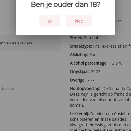
Ben je ouder dan 18?
Kleur:
Wit
Druiven:
100% Fernao Pires
Ja
Nee
Land:
Portugal
Streek:
Setubal
ven van een review
Smaaktype:
Fris, expressief en fr
Afsluiting:
Kurk
Alcohol percentage:
13,5 %
Oogstjaar:
2022
Overige:
- - -
fdrukken
Houtopvoeding:
De Vinha da Ca
Deze wijn is gericht op frisheid 
vermijden van eikenhout, zodat 
komen.
Lekker bij:
De Vinha da Casinha Br
schelpdieren en frisse salades. H
vinaigrettedressing, zoals een c
met zachte geitenkaas, lichte p