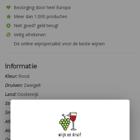
Bezorging door heel Europa
Meer dan 1.000 producten
Niet goed? geld terug!
Veilig afrekenen
De online wijnspecialist voor de beste wijnen
Informatie
Kleur:
Rood
Druiven:
Zweigelt
Land:
Oostenrijk
Streek:
Niederösterreich
Smaaktype:
Fris en kruidig
Afsluiting:
Schroefdop
Alcohol percentage:
13 %
Oogstjaar:
2018