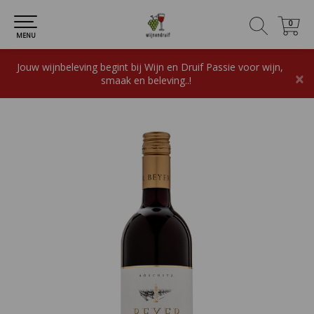
0
0
MENU
Jouw wijnbeleving begint bij Wijn en Druif Passie voor wijn,
×
smaak en beleving..!