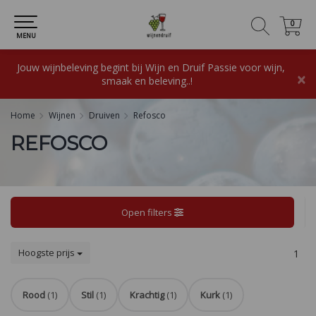
0
0
MENU
Jouw wijnbeleving begint bij Wijn en Druif Passie voor wijn,
×
smaak en beleving..!
Home
Wijnen
Druiven
Refosco
REFOSCO
Open filters
Hoogste prijs
1
Rood
(1)
Stil
(1)
Krachtig
(1)
Kurk
(1)