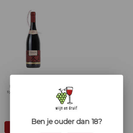
Refosco Veralda
De Refosco Veralda is een
symfonie van fruitige geuren,
met kleine donkere en rode
bosvruchten die harmonieus
verweven zijn met kruidige
€18,50
componenten.
Ben je ouder dan 18?
In winkelwagen