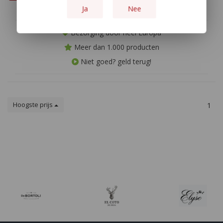
Ja
Nee
Bezorging door heel Europa
Meer dan 1.000 producten
Niet goed? geld terug!
Hoogste prijs
1