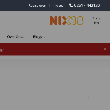
0251 - 442120
Registreren
|
Inloggen
0
Over Ons..!
Blogs
×
..!
1