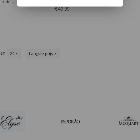
De houtrijping voegt tonen van cacao
e rode
en vanille toe. Zachte tannines en
bessen,
€49,95
frisse zuren zorgen voor een
ruidige
evenwichtige, lange en fluweelzachte
teit. In
afdronk.
gant, met
oudende
ten
24
Laagste prijs