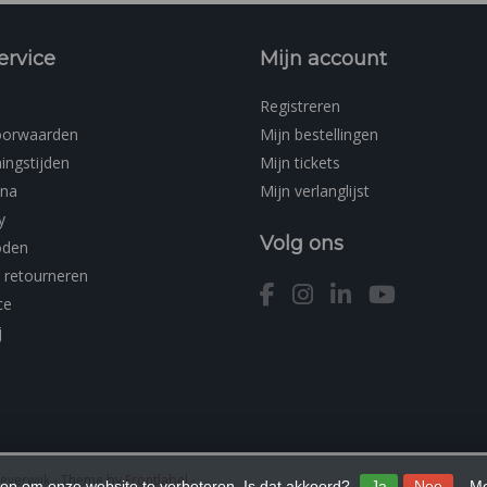
ervice
Mijn account
Registreren
oorwaarden
Mijn bestellingen
ingstijden
Mijn tickets
ina
Mijn verlanglijst
y
Volg ons
oden
 retourneren
ce
j
Beverwijk
- Theme by
Frontlabel
-
 op om onze website te verbeteren. Is dat akkoord?
Ja
Nee
Me