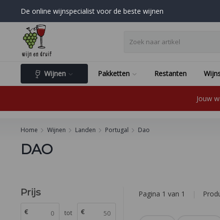
De online wijnspecialist voor de beste wijnen
Wijnen
Pakketten
Restanten
Wijns
Jouw wi
Home
Wijnen
Landen
Portugal
Dao
DAO
Prijs
Pagina 1 van 1
|
Prod
€
€
tot