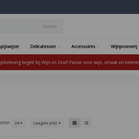
Zoeken
pijswijzer
Delicatessen
Accessoires
Wijnproeverij
jnbeleving begint bij Wijn en Druif Passie voor wijn, smaak en beleving
ucten
24
Laagste prijs