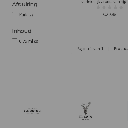
verleidelijk aroma van rijp
Afsluiting
vruchten, zoals kersen en 
gecombineerd met subtiele k
€29,95
Kurk
(2)
tonen en een hint van minerali
de mond is hij, sappig en ele
fijne tannines en een aanh
Inhoud
afdronk
0,75 ml
(2)
Pagina 1 van 1
|
Produc