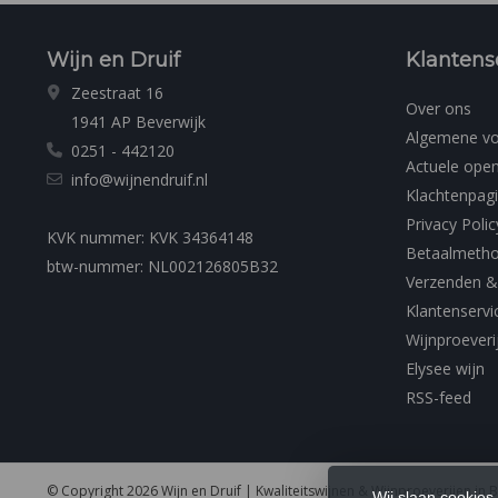
Wijn en Druif
Klantens
Zeestraat 16
Over ons
1941 AP Beverwijk
Algemene v
0251 - 442120
Actuele open
info@wijnendruif.nl
Klachtenpag
Privacy Polic
KVK nummer: KVK 34364148
Betaalmeth
btw-nummer: NL002126805B32
Verzenden &
Klantenservi
Wijnproeveri
Elysee wijn
RSS-feed
© Copyright 2026 Wijn en Druif | Kwaliteitswijnen & Wijnproeverijen in 
Wij slaan cookies