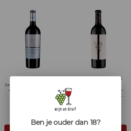
Finca Luzon crianza
Luzón Alma de Luzón
Monastrell & Syrah
Deze Finca Luzon crianza heeft
een robijnrode met paarse
Vol en fruitig. Expressief en
gloed. In de neus wat zwarte
intens. Gebalanceerd met
bessen en pruimen. Tonen van
frisheid en karakter van het
munt en viooltjes. In de smaak
hout en de tannines.
€13,40
rozemarijn, mediterrane
Specerijen, bramen, pruimen,
€44,00
kruiden, leer, tabak en kaneel,
kersen en een tintje rook.
Ben je ouder dan 18?
en zoete, gulle tannines.
Heerlijk bij lamskoteletten met
rozemarijn.
In winkelwagen
In winkelwagen