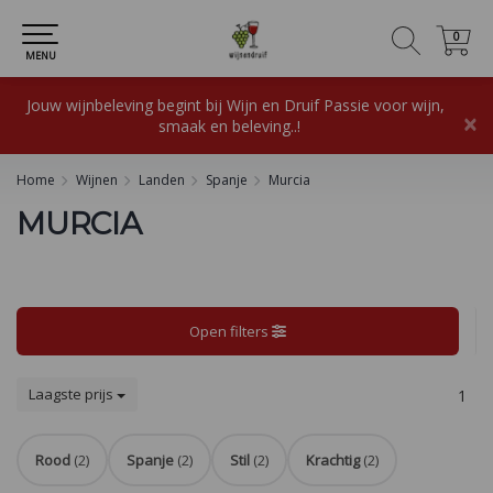
0
0
MENU
Jouw wijnbeleving begint bij Wijn en Druif Passie voor wijn,
×
smaak en beleving..!
Home
Wijnen
Landen
Spanje
Murcia
MURCIA
Open filters
Laagste prijs
1
Rood
(2)
Spanje
(2)
Stil
(2)
Krachtig
(2)