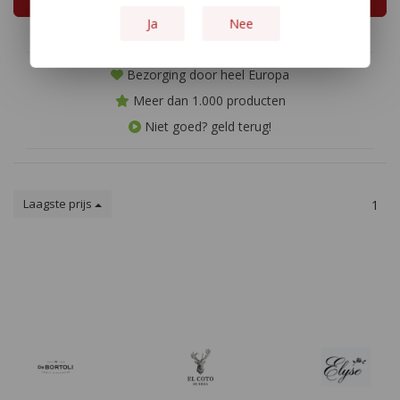
Ja
Nee
Bezorging door heel Europa
Meer dan 1.000 producten
Niet goed? geld terug!
Laagste prijs
1