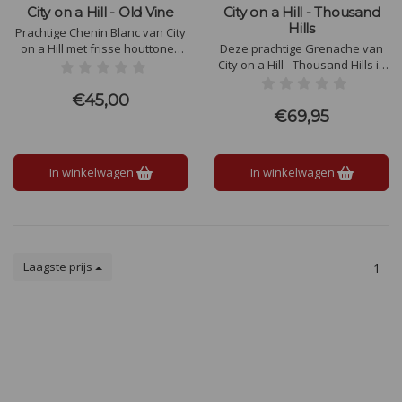
City on a Hill - Old Vine
City on a Hill - Thousand
Hills
Prachtige Chenin Blanc van City
on a Hill met frisse houttonen
Deze prachtige Grenache van
door rijping op oude wijnvaten
City on a Hill - Thousand Hills is
en heeft in de neus wat honing,
een juweel in je glas. Lichtrood
vuursteen, perzik en peer. In de
van kleur met klein zuurtje en
€45,00
afdronk wat honing met een
laurier in de afdronk. In de
€69,95
klein ziltig randje en een een
neus zwart fruit, dropfruit duo
klein caramelletje
en kruiden.
In winkelwagen
In winkelwagen
Laagste prijs
1