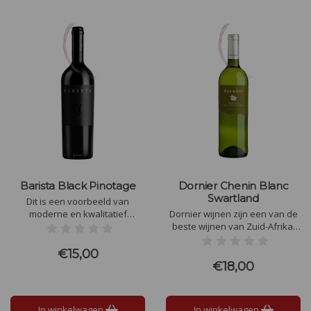
Barista Black Pinotage
Dornier Chenin Blanc
Swartland
Dit is een voorbeeld van
moderne en kwalitatief
Dornier wijnen zijn een van de
hoogstaande Pinotage. De
beste wijnen van Zuid-Afrika.
druiven afkomstig van 20 jaar
De aroma’s zijn expressief met
oude bush vine wijngaard in
steenfruit, witte peer met hints
€15,00
Swartland. Na fermentatie op
van citrus en parfum. Een
€18,00
roestvrijstaal heeft de wijn 18
goede balans in de smaak, hij is
maanden gerijpt op barriques,
fris, vol en rond.
waarvan 20% nieuw Frans
In winkelwagen
In winkelwagen