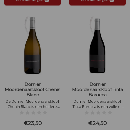
eiken.
Dornier
Dornier
Moordenaarskloof Chenin
Moordenaarskloof Tinta
Blanc
Barocca
De Dornier Moordenaarskloof
Dornier Moordenaarskloof
Chenin Blanc is een heldere,
Tinta Barocca is een volle en
bleke strogele kleur met een
aromatische wijn met hints van
delicate geur van wilde
framboos, moerbei en
bloemen en fruit, vooral
aromatische kruiden. Op het
€23,50
€24,50
Kaapse kamperfoelie. Witte
palet is de wijn geconcentreerd