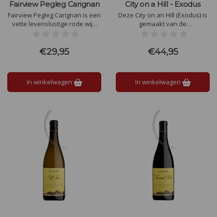
Fairview Pegleg Carignan
City on a Hill - Exodus
Fairview Pegleg Carignan is een
Deze City on an Hill (Exodus) is
vette levenslustige rode wijn
gemaakt van de
met een enorm karakter en
druivensoorten Grenache noir,
diepte. Een neus van viooltjes,
Syrah, Cinsault, Carignan en
verse kruiden en wilde bessen.
Tinta Barocca. Mooi
€29,95
€44,95
Wat een topper..!
mondvullende wijn met
heerlijke lange afdronk.
In winkelwagen
In winkelwagen