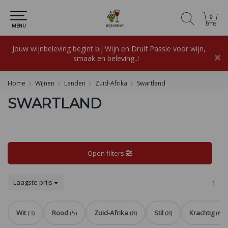
0
0
MENU
Jouw wijnbeleving begint bij Wijn en Druif Passie voor wijn,
×
smaak en beleving..!
Home
Wijnen
Landen
Zuid-Afrika
Swartland
SWARTLAND
Open filters
Laagste prijs
1
Wit
(3)
Rood
(5)
Zuid-Afrika
(8)
Stil
(8)
Krachtig
(6)