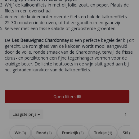
Wrijf de kalkoenfilets in met olijfolie, zout, en peper. Plaats de
filets in een ovenschaal.
Verdeel de kruidenboter over de filets en bak de kalkoenfilets
25-30 minuten in de oven, of tot ze goudbruin en gaar zijn.
Serveer met een frisse salade of geroosterde groenten.
De
Les Beauvignac Chardonnay
is een perfecte begeleider bij dit
gerecht. De romigheid van de kalkoen wordt mooi aangevuld
door de volle, ronde smaak van de Chardonnay, terwijl de frisse
citrus- en perziktonen een fijne tegenhanger vormen voor de
kruidige boter. De lichte houttoets in de wijn sluit goed aan bij
het gebraden karakter van de kalkoenfilets.
Open filters
Laagste prijs
1
Wit
(3)
Rood
(1)
Frankrijk
(3)
Turkije
(1)
Stil
(4)