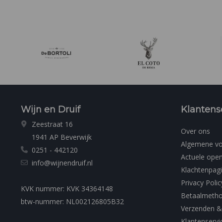
Wijn en Druif
Klantens
Zeestraat 16
Over ons
1941 AP Beverwijk
Algemene v
0251 - 442120
Actuele open
info@wijnendruif.nl
Klachtenpag
Privacy Polic
KVK nummer: KVK 34364148
Betaalmeth
btw-nummer: NL002126805B32
Verzenden &
Klantenservi