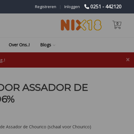
0251 - 442120
Registreren
|
Inloggen
0
Over Ons..!
Blogs
×
..!
OOR ASSADOR DE
96%
 de Assador de Chourico (schaal voor Chourico)