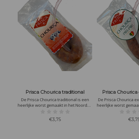
Prisca Chourica traditional
Prisca Chourica e
De Prisca Chourica traditional ​is een
De Prisca Chourica extr
heerlijke worst gemaakt in het Noorden
heerlijke worst gemaa
van Portugal, die op een natuurlijke
van Portugal, die op
manier is gerijpt.
manier is gerijpt en de
€3,75
€3,7
dan de tradition