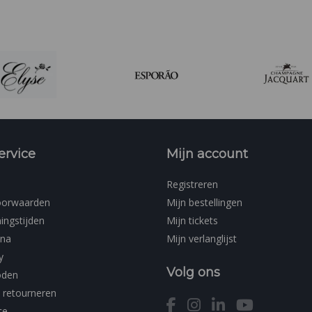
ervice
Mijn account
Registreren
oorwaarden
Mijn bestellingen
ingstijden
Mijn tickets
ina
Mijn verlanglijst
y
Volg ons
oden
 retourneren
ce