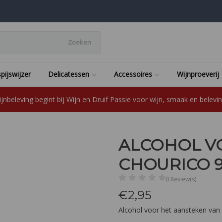
Zoeken
pijswijzer
Delicatessen
Accessoires
Wijnproeverij
jnbeleving begint bij Wijn en Druif Passie voor wijn, smaak en beleving
ALCOHOL V
CHOURICO 
0 Review(s)
€
2,95
Alcohol voor het aansteken van