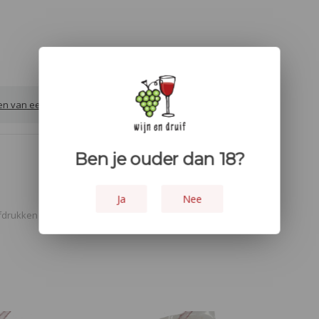
ven van een review
Ben je ouder dan 18?
Ja
Nee
fdrukken