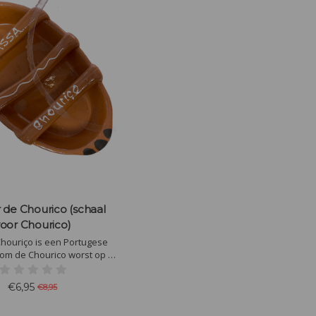
 de Chourico (schaal
oor Chourico)
houriço is een Portugese
om de Chourico worst op te
grillen.
€6,95
€8,95