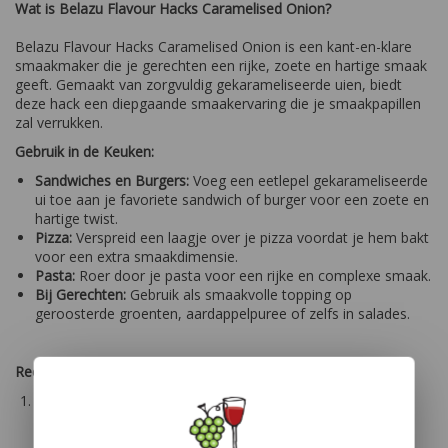
Wat is Belazu Flavour Hacks Caramelised Onion?
Belazu Flavour Hacks Caramelised Onion is een kant-en-klare
smaakmaker die je gerechten een rijke, zoete en hartige smaak
geeft. Gemaakt van zorgvuldig gekarameliseerde uien, biedt
deze hack een diepgaande smaakervaring die je smaakpapillen
zal verrukken.
Gebruik in de Keuken:
Sandwiches en Burgers:
Voeg een eetlepel gekarameliseerde
ui toe aan je favoriete sandwich of burger voor een zoete en
hartige twist.
Pizza:
Verspreid een laagje over je pizza voordat je hem bakt
voor een extra smaakdimensie.
Pasta:
Roer door je pasta voor een rijke en complexe smaak.
Bij Gerechten:
Gebruik als smaakvolle topping op
geroosterde groenten, aardappelpuree of zelfs in salades.
Recept Ideeën:
Gekarameliseerde Ui en Geitenkaas Crostini:
Ingrediënten: stokbrood, Belazu Flavour Hacks