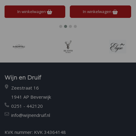
toe aan je gerechten. Proef de
gerechten. Authentiek, veelzijdig
zomer, het hele jaar door!
en gezond.
In winkelwagen
In winkelwagen
Wijn en Druif
Zeestraat 16
1941 AP Beverwijk
0251 - 442120
info@wijnendruif.nl
KVK nummer: KVK 34364148