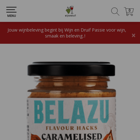
0
0
MENU
Jouw wijnbeleving begint bij Wijn en Druif Passie voor wijn,
×
smaak en beleving..!