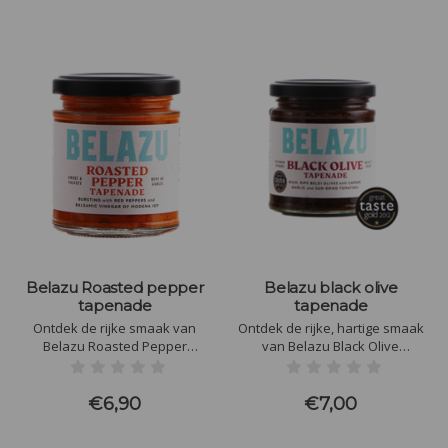
Belazu Roasted pepper
Belazu black olive
tapenade
tapenade
Ontdek de rijke smaak van
Ontdek de rijke, hartige smaak
Belazu Roasted Pepper
van Belazu Black Olive
Tapenade! Perfect als dip,
Tapenade, gemaakt van
spread of topping. Gemaakt van
premium zwarte olijven en
geroosterde paprika's en
zorgvuldig geselecteerde
€6,90
€7,00
natuurlijke ingrediënten. Voeg
ingrediënten. Perfect als spread,
een vleugje mediterrane magie
dip, of smaakmaker in diverse