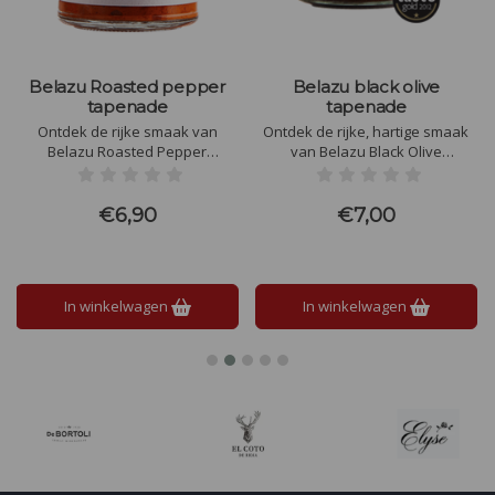
Belazu Roasted pepper
Belazu black olive
tapenade
tapenade
Ontdek de rijke smaak van
Ontdek de rijke, hartige smaak
Belazu Roasted Pepper
van Belazu Black Olive
Tapenade! Perfect als dip,
Tapenade, gemaakt van
spread of topping. Gemaakt van
premium zwarte olijven en
geroosterde paprika's en
zorgvuldig geselecteerde
€6,90
€7,00
natuurlijke ingrediënten. Voeg
ingrediënten. Perfect als spread,
een vleugje mediterrane magie
dip, of smaakmaker in diverse
toe aan je gerechten. Proef de
gerechten. Authentiek, veelzijdig
zomer, het hele jaar door!
en gezond.
In winkelwagen
In winkelwagen