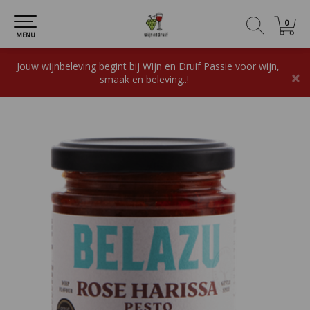
0
0
MENU
Jouw wijnbeleving begint bij Wijn en Druif Passie voor wijn,
×
smaak en beleving..!