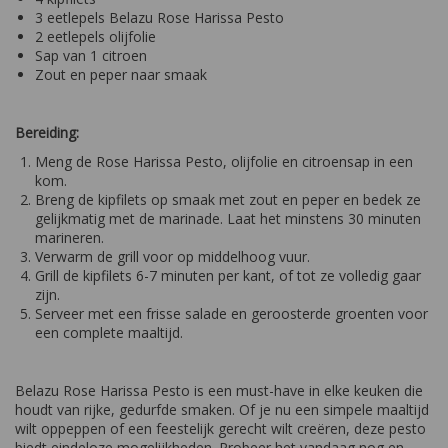
3 eetlepels Belazu Rose Harissa Pesto
2 eetlepels olijfolie
Sap van 1 citroen
Zout en peper naar smaak
Bereiding:
Meng de Rose Harissa Pesto, olijfolie en citroensap in een
kom.
Breng de kipfilets op smaak met zout en peper en bedek ze
gelijkmatig met de marinade. Laat het minstens 30 minuten
marineren.
Verwarm de grill voor op middelhoog vuur.
Grill de kipfilets 6-7 minuten per kant, of tot ze volledig gaar
zijn.
Serveer met een frisse salade en geroosterde groenten voor
een complete maaltijd.
Belazu Rose Harissa Pesto is een must-have in elke keuken die
houdt van rijke, gedurfde smaken. Of je nu een simpele maaltijd
wilt oppeppen of een feestelijk gerecht wilt creëren, deze pesto
biedt eindeloze mogelijkheden. Probeer het vandaag nog en