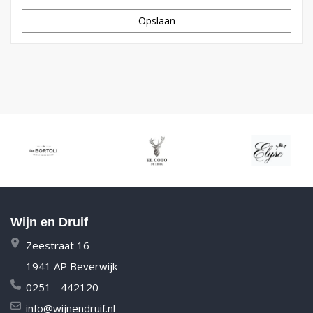
Opslaan
Wijn en Druif
Zeestraat 16
1941 AP Beverwijk
0251 - 442120
info@wijnendruif.nl