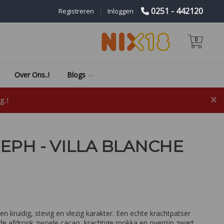
0251 - 442120
Registreren
|
Inloggen
0
Over Ons..!
Blogs
×
..!
EPH - VILLA BLANCHE
en kruidig, stevig en vlezig karakter. Een echte krachtpatser
 de afdronk zwoele cacao, krachtige mokka en overrijp zwart