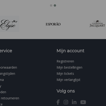
ervice
Mijn account
Registreren
oorwaarden
Mijn bestellingen
ingstijden
Mijn tickets
ina
Mijn verlanglijst
y
Volg ons
oden
 retourneren
ce