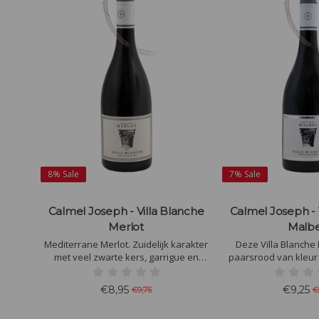
8%
Sale
7%
Sale
anche
Calmel Joseph - Villa Blanche
Calmel Joseph - 
Merlot
Malb
en wijn
Mediterrane Merlot. Zuidelijk karakter
Deze Villa Blanche 
 perzik
met veel zwarte kers, garrigue en
paarsrood van kleur
rond,
olijventapenade. Zet hem gerust naast
aroma's. Vooral rijpfr
t een
wat gegrilde vleesjes van de barbecue.
de afdronk. Volle sma
€8,95
€9,25
€9,75
€
fruit, tabak en p
zoetho