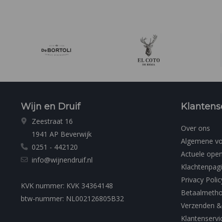
Wijn en Druif
Klantens
Zeestraat 16
Over ons
1941 AP Beverwijk
Algemene v
0251 - 442120
Actuele open
info@wijnendruif.nl
Klachtenpag
Privacy Polic
KVK nummer: KVK 34364148
Betaalmeth
btw-nummer: NL002126805B32
Verzenden &
Klantenservi