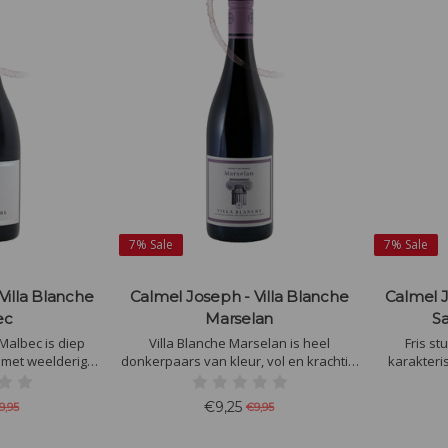
7%
Sale
7%
Sale
Villa Blanche
Calmel Joseph - Villa Blanche
Calmel J
ec
Marselan
S
Malbec is diep
Villa Blanche Marselan is heel
Fris s
 met weelderige
donkerpaars van kleur, vol en krachtig.
karakteri
uit en kruinen in
De wijn smaakt naar zwarte bessen,
druif. De
ak met veel zwart
bramen, zoethout en kruiden.
aangevuld d
€9,25
9,95
€9,95
ruimen en wat
waardoor e
ut.