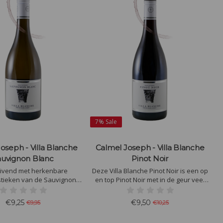
7%
Sale
oseph - Villa Blanche
Calmel Joseph - Villa Blanche
auvignon Blanc
Pinot Noir
tuivend met herkenbare
Deze Villa Blanche Pinot Noir is een op
stieken van de Sauvignon
en top Pinot Noir met in de geur veel
 frisse zuren worden mooi
kersen en bessen fruit en een lichte
oor een fijne complexiteit
kruidigheid. De smaak is elegant met
€9,25
€9,50
€9,95
€10,25
r een sappig geheel wordt
een fijne tannine structuur en een
gevormd.
karakteristiek pepertje.