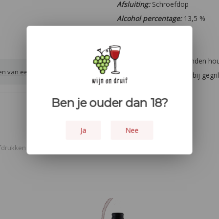
Afsluiting:
Schroefdop
Alcohol percentage:
13,5 %
Oogstjaar:
2024
Overige:
Houtopvoeding:
6 maanden hout
ven van een review
Lekker bij:
Schenk hem bij gegri
hertenbiefstuk.
Ben je ouder dan 18?
Ja
Nee
fdrukken