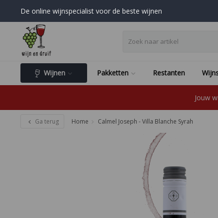
De online wijnspecialist voor de beste wijnen
Wijnen
Pakketten
Restanten
Wijns
Jouw wi
Ga terug
Home
Calmel Joseph - Villa Blanche Syrah