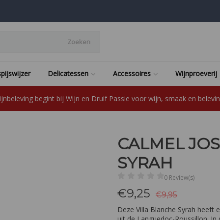
Zoeken
pijswijzer
Delicatessen
Accessoires
Wijnproeverij
jnbeleving begint bij Wijn en Druif Passie voor wijn, smaak en beleving
CALMEL JOS
SYRAH
0 Review(s)
€
9,25
€9,95
Deze Villa Blanche Syrah heeft e
uit de Languedoc-Roussillon. In