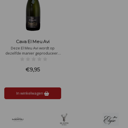
Cava El Meu Avi
Deze El Meu Avi wordt op
dezelfde manier geproduceerd
als dat men doet bij champagne.
Dit betekent dat de vergisting op
de fles plaatsvindt, waardoor de
€9,95
mousse op een natuurlijke wijze
gevormd wordt.
In winkelwagen