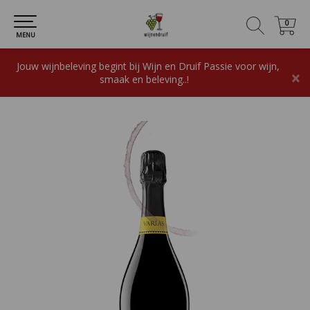
0
0
MENU
Jouw wijnbeleving begint bij Wijn en Druif Passie voor wijn,
×
smaak en beleving..!