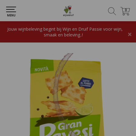
0
0
MENU
Jouw wijnbeleving begint bij Wijn en Druif Passie voor wijn,
×
smaak en beleving..!