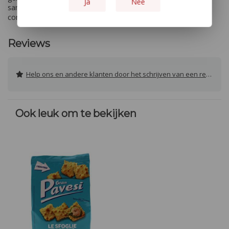
Ja
Nee
samenzijn. Proef het unieke karakter van deze verfijnde
combinatie!
Reviews
Help ons en andere klanten door het schrijven van een review
Ook leuk om te bekijken