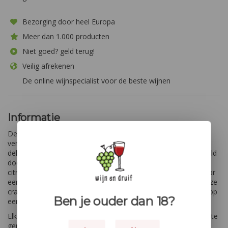
Bezorging door heel Europa
Meer dan 1.000 producten
Niet goed? geld terug!
Veilig afrekenen
De online wijnspecialist voor de beste wijnen
Informatie
De Gran Pavesi crackers Gusto Pepe e Lime bieden een
verrassende smaaksensatie die je smaakpapillen prikkelt. De
delicate knapperigheid van de crackers wordt perfect aangevuld
door de pittige warmte van zwarte peper en het verfrissende,
citrusachtige aroma van limoen. Dit smaakvolle duo zorgt voor
een harmonieus evenwicht tussen hartig en fris, waardoor deze
crackers ideaal zijn als lichte snack, borrelhapje of aanvulling op
Ben je ouder dan 18?
een kaasplank.
Elke hap brengt een vleugje mediterrane flair, perfect om van te
genieten tijdens een ontspannen moment of een gezellig