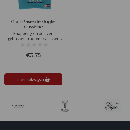
Gran Pavesi le sfoglie
classiche
Knapperige in de oven
gebakken crackertjes, lekker
met wat kaas of ander beleg,
maar ook fijn zo te eten Bevat
geen palmolie.
€3,75
In winkelwagen