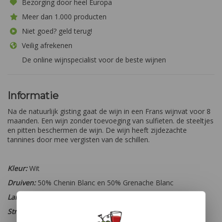
Bezorging door heel Europa
Meer dan 1.000 producten
Niet goed? geld terug!
Veilig afrekenen
De online wijnspecialist voor de beste wijnen
Informatie
Na de natuurlijk gisting gaat de wijn in een Frans wijnvat voor 8
maanden. Een wijn zonder toevoeging van sulfieten. de steeltjes
en pitten beschermen de wijn. De wijn heeft zijdezachte
tannines door mee vergisten van de schillen.
Kleur:
Wit
Druiven:
50% Chenin Blanc en 50% Grenache Blanc
Land:
Zuid-Afrika
Streek:
Paarl