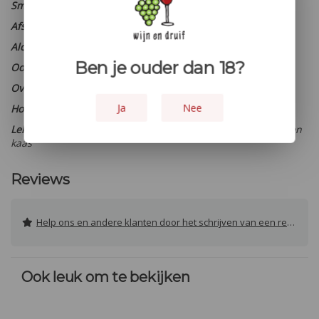
Smaaktype:
Vol en rond
Afsluiting:
Kurk
Alcohol percentage:
15 %
Ben je ouder dan 18?
Oogstjaar:
2018
Overige:
- - -
Ja
Nee
Houtopvoeding:
8 maanden houtrijping in Frans eikenvaten
Lekker bij:
Romige visgerechten, kip, Aziatische gerechten en
kaas
Reviews
Help ons en andere klanten door het schrijven van een review
Ook leuk om te bekijken