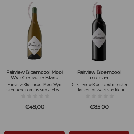
Fairview Bloemcool Mooi
Fairview Bloemcool
Wyn Grenache Blanc
monster
Fairview Bloemcool Mooi Wyn
De Fairview Bloemcool monster
Grenache Blanc is strogeel van
is donker tot zwart van kleur.
kleur met aroma's van witte
Tonen van pruimen en zwarte
bloesem, sinaasappel en citrus.
bessen. In de mond vooral
donker fruit en vanille
€48,00
€85,00