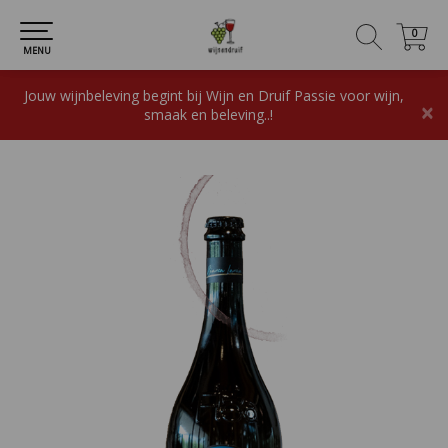
0
0
MENU
Jouw wijnbeleving begint bij Wijn en Druif Passie voor wijn,
×
smaak en beleving..!