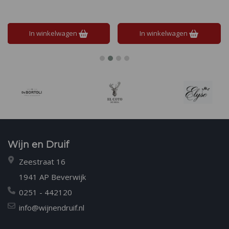
balanceert de hoppige
afdronk maken het tot een
bitterheid, met een droge,
verfijnd en toegankelijk bier.
aromatische afdronk.
In winkelwagen
In winkelwagen
Wijn en Druif
Zeestraat 16
1941 AP Beverwijk
0251 - 442120
info@wijnendruif.nl