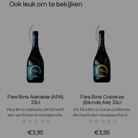
Ook leuk om te bekijken
Flea Birra Adelaide (APA)
Flea Birra Costanza
33cl
(Blonde Ale) 33cl
Flea Birra Adelaide (APA) heeft
De Flea Birra Costanza Blonde
een verfrissend smaakprofiel
Ale heeft een smaakprofiel dat
met citrusachtige tonen van
lichtzoet begint, gevolgd door
grapefruit en sinaasappel,
subtiele kruidige en bloemige
aangevuld met subtiel tropisch
tonen. Een milde bitterheid en
€3,95
€3,95
fruit. Een lichte karamelsmaak
een zachte, evenwichtige