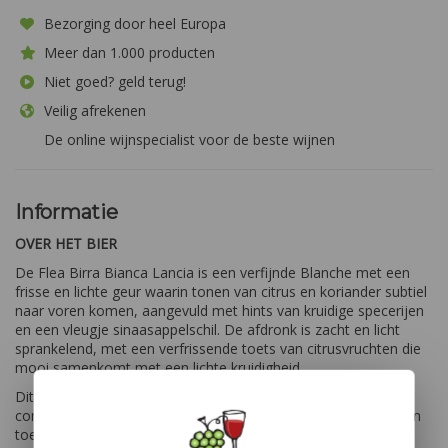
Bezorging door heel Europa
Meer dan 1.000 producten
Niet goed? geld terug!
Veilig afrekenen
De online wijnspecialist voor de beste wijnen
Informatie
OVER HET BIER
De Flea Birra Bianca Lancia is een verfijnde Blanche met een
frisse en lichte geur waarin tonen van citrus en koriander subtiel
naar voren komen, aangevuld met hints van kruidige specerijen
en een vleugje sinaasappelschil. De afdronk is zacht en licht
sprankelend, met een verfrissende toets van citrusvruchten die
mooi samenkomt met een lichte kruidigheid.
Dit zorgt voor een aangenaam evenwicht tussen frisheid en
complexiteit, waardoor deze bierervaring bijzonder plezierig en
toegankelijk is. Perfect voor liefhebbers van elegante en