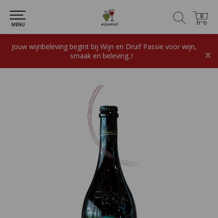
0
0
MENU
Jouw wijnbeleving begint bij Wijn en Druif Passie voor wijn,
×
smaak en beleving..!