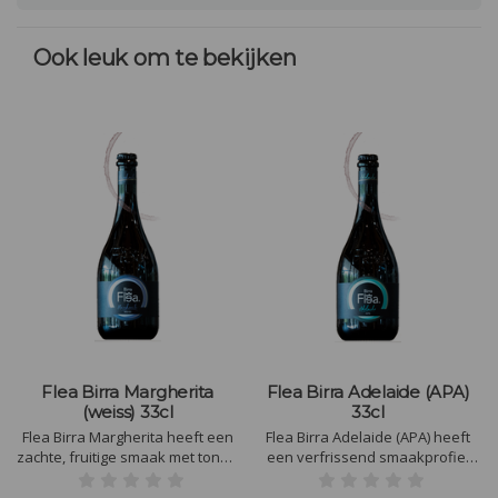
Ook leuk om te bekijken
Flea Birra Margherita
Flea Birra Adelaide (APA)
(weiss) 33cl
33cl
Flea Birra Margherita heeft een
Flea Birra Adelaide (APA) heeft
zachte, fruitige smaak met tonen
een verfrissend smaakprofiel
van rijpe banaan, een vleugje
met citrusachtige tonen van
kruidnagel en subtiele
grapefruit en sinaasappel,