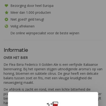
Bezorging door heel Europa
Meer dan 1.000 producten
Niet goed? geld terug!
Veilig afrekenen
De online wijnspecialist voor de beste wijnen
Informatie
OVER HET BIER
De Flea Birra Federico II Golden Ale is een verfijnde Italiaanse
bierervaring. Bij het openen stijgen uitnodigende aroma's op van
honing, bloemen en subtiele citrus. De geur heeft een delicate
balans tussen zoet en fris, met een vleugje kruidigheid die
nieuwsgierig maakt.
De afdronk is zacht en rond, met een lichte bitterheid die
prachtig samengaat met een hint van moutige zoetheid. Dit bier
biedt een verfijnde en evenwichtige smaakervaring die lang blijft
hangen. Perfect voor liefhebbers van Golden Ales die een