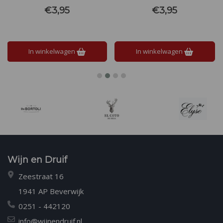
citrusnuances. Licht romig,
aangevuld met subtiel tropisch
€3,95
€3,95
verfrissend en perfect in balans
fruit. Een lichte karamelsmaak
tussen fruitigheid en een milde
balanceert de hoppige
zuurgraad.
bitterheid, met een droge,
aromatische afdronk.
In winkelwagen
In winkelwagen
Wijn en Druif
Zeestraat 16
1941 AP Beverwijk
0251 - 442120
info@wijnendruif.nl