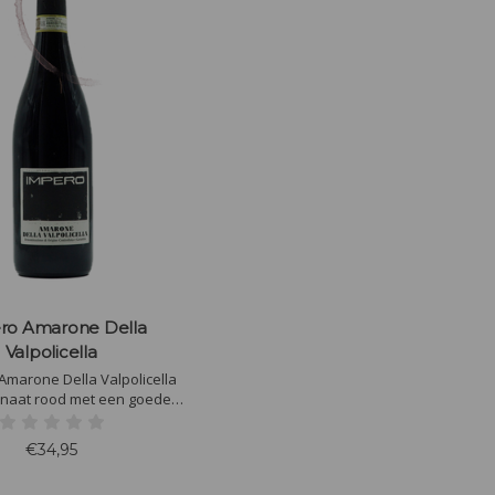
ro Amarone Della
Valpolicella
Amarone Della Valpolicella
ranaat rood met een goede
 Geconcentreerd boeket van
rs en bosnoot. In de mond
€34,95
k vol met bessenaroma's en
ige en leerachtige tonen.