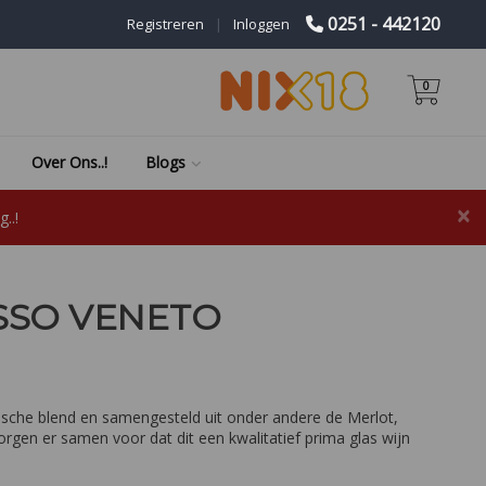
0251 - 442120
Registreren
|
Inloggen
0
Over Ons..!
Blogs
×
..!
SSO VENETO
ische blend en samengesteld uit onder andere de Merlot,
rgen er samen voor dat dit een kwalitatief prima glas wijn