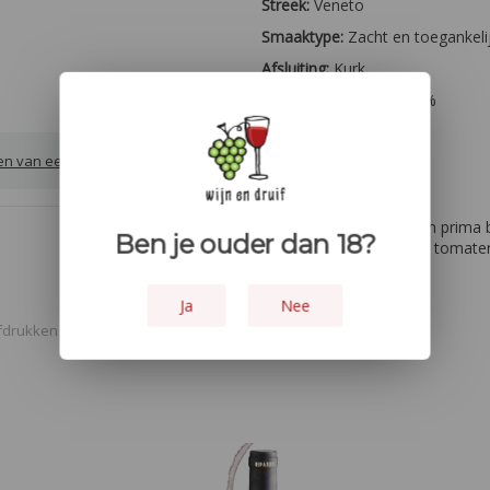
Streek:
Veneto
Smaaktype:
Zacht en toegankeli
Afsluiting:
Kurk
Alcohol percentage:
14%
Oogstjaar:
2018
ven van een review
Overige:
- - -
Houtopvoeding:
- - -
Lekker bij:
De wijn is een prima 
Ben je ouder dan 18?
kleine gehaktballetjes in tomate
Ja
Nee
fdrukken