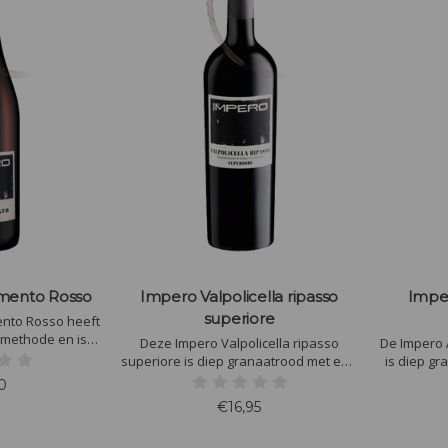
mento Rosso
Impero Valpolicella ripasso
Impe
superiore
nto Rosso heeft
methode en is
Deze Impero Valpolicella ripasso
De Impero 
. De lichte rode
superiore is diep granaatrood met een
is diep g
krijgen zo meer
goede dichtheid. Geconcentreerd
dichtheid.
0
ijkdom.
boeket van kaneel, kers en bosnoot. In
kaneel, ke
€16,95
de mond ongelooflijk vol met
ongelooflij
bessenaroma's, met tonen van kruiden
met kruid