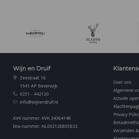
Wijn en Druif
Klantens
Zeestraat 16
Over ons
1941 AP Beverwijk
Algemene v
0251 - 442120
Actuele open
info@wijnendruif.nl
Klachtenpag
Privacy Polic
KVK nummer: KVK 34364148
Betaalmeth
btw-nummer: NL002126805B32
Verzenden &
Klantenservi