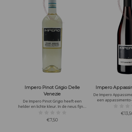
Impero Pinot Grigio Delle
Impero Appassi
Venezie
De Impero Appassime
een appassimento-
De Impero Pinot Grigio heeft een
afkomstig uit Veneto
helder en lichte kleur. In de neus fijne,
wijnen uit de regio 
kruidige aroma's van geel fruit, wat
€13,5
diepte en r
munt, vers gemaaid gras en mirabellen,
€7,50
vergezeld van een fijn afgestemde
zuurgraad en een goede balans.