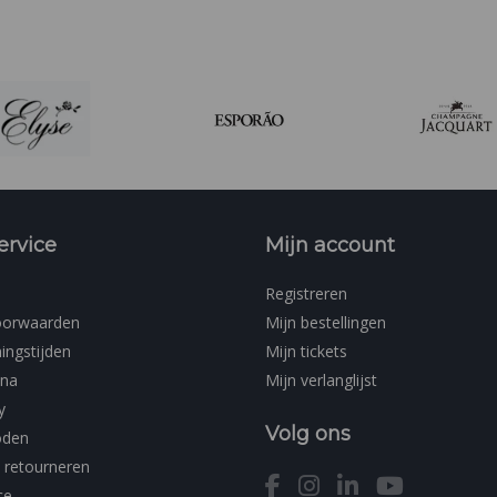
en leer.
ervice
Mijn account
Registreren
oorwaarden
Mijn bestellingen
ingstijden
Mijn tickets
ina
Mijn verlanglijst
y
Volg ons
oden
 retourneren
ce