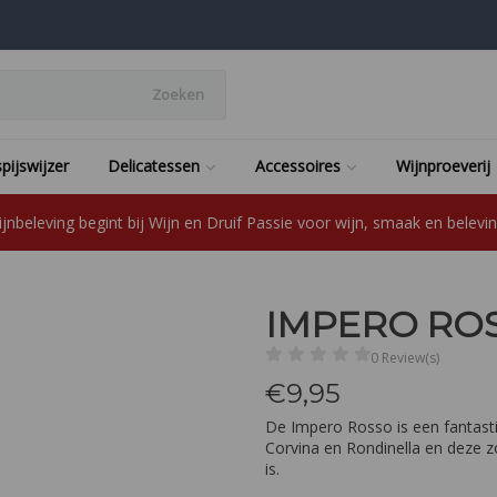
Zoeken
pijswijzer
Delicatessen
Accessoires
Wijnproeverij
jnbeleving begint bij Wijn en Druif Passie voor wijn, smaak en beleving
IMPERO RO
0 Review(s)
€
9,95
De Impero Rosso is een fantast
Corvina en Rondinella en deze zo
is.