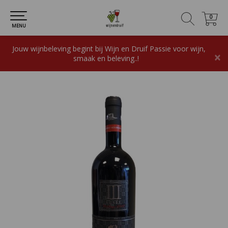
0
0
MENU
Jouw wijnbeleving begint bij Wijn en Druif Passie voor wijn,
×
smaak en beleving..!