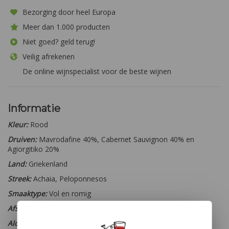
Bezorging door heel Europa
Meer dan 1.000 producten
Niet goed? geld terug!
Veilig afrekenen
De online wijnspecialist voor de beste wijnen
Informatie
Kleur:
Rood
Druiven:
Mavrodafine 40%, Cabernet Sauvignon 40% en
Agiorgitiko 20%
Land:
Griekenland
Streek:
Achaia, Peloponnesos
Smaaktype:
Vol en romig
Afsluiting:
Kurk
Alcohol percentage:
14%