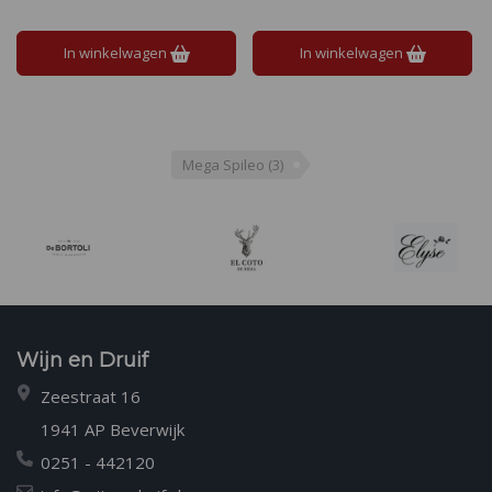
Lange en aangename afdronk
verfrissende afdronk
van geroosterde noten.
In winkelwagen
In winkelwagen
Mega Spileo
(3)
Wijn en Druif
Zeestraat 16
1941 AP Beverwijk
0251 - 442120