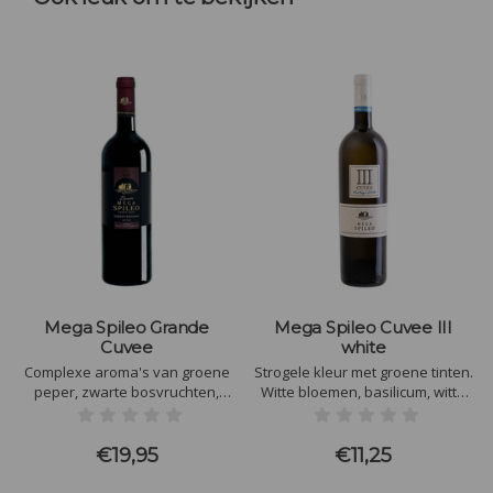
Mega Spileo Grande
Mega Spileo Cuvee III
Cuvee
white
Complexe aroma's van groene
Strogele kleur met groene tinten.
peper, zwarte bosvruchten,
Witte bloemen, basilicum, witte
donkere chocolade en leer.
nectarine en kokosboter in de
Uitbundig in de mond, warm, met
neus. In de mond wordt de
uitbundige tannines en een
knapperige zuurgraad goed
€19,95
€11,25
zuurgraad die verdere
geïntegreerd door de tannines
veroudering mogelijk maakt.
van de vaten. Mooie lange