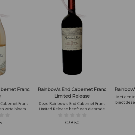
abernet Franc
Rainbow's End Cabernet Franc
Rainbow'
e
Limited Release
Met een i
biedt dez
 Cabernet Franc
Deze Rainbow's End Cabernet Franc
van eiken
an witte bloemen
Limited Release heeft een dieprode
basilicu
. Het is goed
kleur een neus van zoethout en
brede, soep
droog met een
kersen en een pallet van rijp rood fruit
5
€38,50
crème brulé
btiele zuurgraad
en een hint van kruiden.
door rijk
ineraliteit.