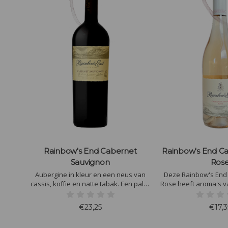
t
Rainbow's End Cabernet
Rainbow's End C
Sauvignon
Ros
meter
Aubergine in kleur en een neus van
Deze Rainbow's End
men en
cassis, koffie en natte tabak. Een palet
Rose heeft aroma's v
ag
van zijdeachtige, soepele tannines met
en wit steenfruit
 goed
donkere chocolade en dadels en een
uitgebalanceerd, 
€23,25
€17,3
aanhoudende afdronk.
verfrissende maar su
en een vleugje m