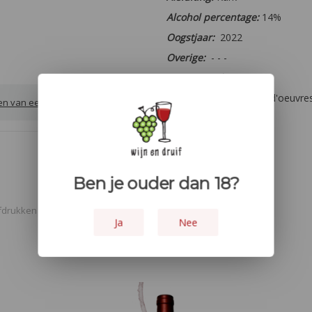
Alcohol percentage:
14%
Oogstjaar:
2022
Overige:
- - -
Houtopvoeding:
- - -
Lekker bij:
Lichte hors-d'oeuvres
ven van een review
Ben je ouder dan 18?
fdrukken
Ja
Nee