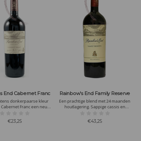
s End Cabernet Franc
Rainbow's End Family Reserve
ntens donkerpaarse kleur
Een prachtige blend met 24 maanden
e Cabernet Franc een neus
houtlagering. Sappige cassis en
parfum met stro, tijm en
chocolade gecombineerd met zwarte
m. Het mondgevoel geeft
bes creëren een harmonieuze
€23,25
€43,25
ele tannines met braam en
symfonie in de mond. Evenwichtig
. De afdronk kenmerkt zich
verleidelijke tannines.
e chocolade en wilde bes.