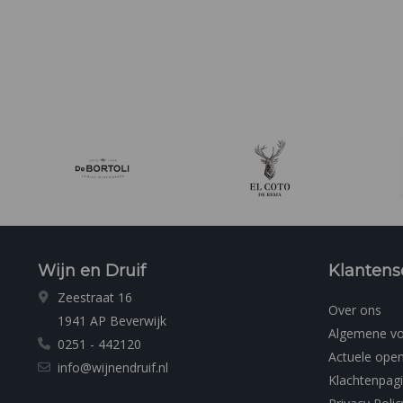
Wijn en Druif
Klantens
Zeestraat 16
Over ons
1941 AP Beverwijk
Algemene v
0251 - 442120
Actuele open
info@wijnendruif.nl
Klachtenpag