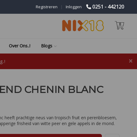
0251 - 442120
Registreren
|
Inloggen
0
Over Ons..!
Blogs
×
..!
 END CHENIN BLANC
 heeft prachtige neus van tropisch fruit en perenbloesem,
pperige frisheid van witte peer en gele appels in de mond.