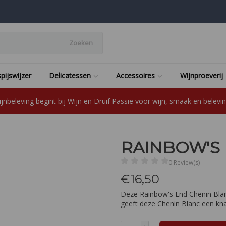
Zoeken
pijswijzer
Delicatessen
Accessoires
Wijnproeverij
jnbeleving begint bij Wijn en Druif Passie voor wijn, smaak en beleving
RAINBOW'S
0 Review(s)
€
16,50
Deze Rainbow's End Chenin Blanc
geeft deze Chenin Blanc een kna