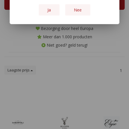
langdurige, verfijnde afdronk.
In winkelwagen
In winkelwagen
Ja
Nee
Bezorging door heel Europa
Meer dan 1.000 producten
Niet goed? geld terug!
Laagste prijs
1