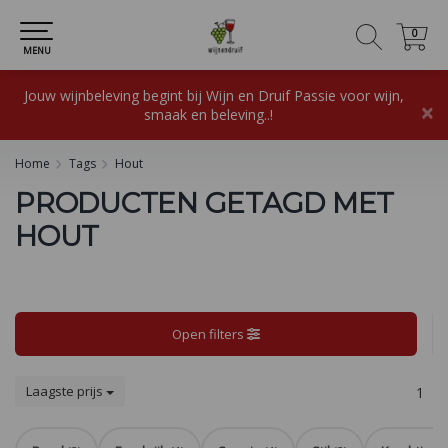
0
0
MENU
Jouw wijnbeleving begint bij Wijn en Druif Passie voor wijn,
×
smaak en beleving..!
Home
Tags
Hout
PRODUCTEN GETAGD MET
HOUT
Open filters
Laagste prijs
1