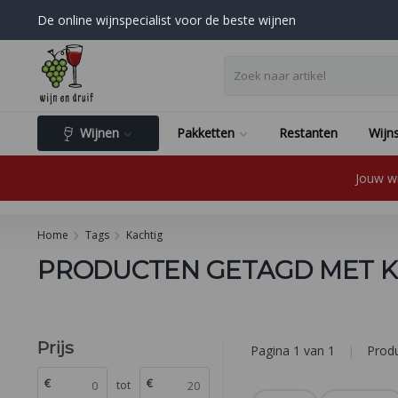
De online wijnspecialist voor de beste wijnen
Wijnen
Pakketten
Restanten
Wijns
Jouw wi
Home
Tags
Kachtig
PRODUCTEN GETAGD MET K
Prijs
Pagina 1 van 1
|
Prod
€
€
tot