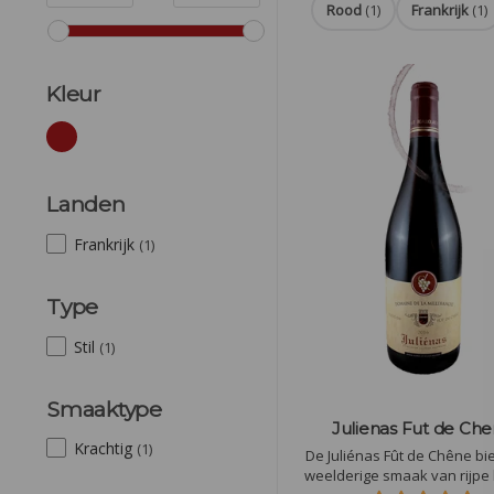
Rood
(1)
Frankrijk
(1)
Kleur
Landen
Frankrijk
(1)
Type
Stil
(1)
Smaaktype
Julienas Fut de Ch
Krachtig
(1)
De Juliénas Fût de Chêne bi
weelderige smaak van rijpe