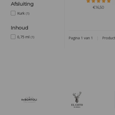
en bramen, verrijkt met subti
Afsluiting
van vanille en geroosterd ei
€16,50
De wijn is vol, rond en elega
Kurk
(1)
zachte tannines en een lang
verfijnde afdronk.
Inhoud
0,75 ml
(1)
Pagina 1 van 1
|
Produc