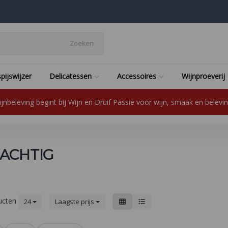
Zoeken
pijswijzer
Delicatessen
Accessoires
Wijnproeverij
jnbeleving begint bij Wijn en Druif Passie voor wijn, smaak en beleving
ACHTIG
ucten
24
Laagste prijs