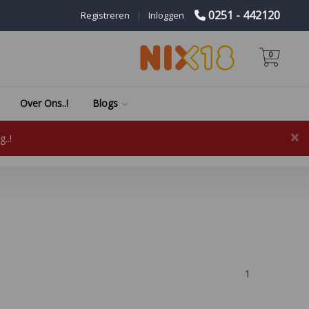
0251 - 442120
Registreren
|
Inloggen
0
Over Ons..!
Blogs
×
..!
1