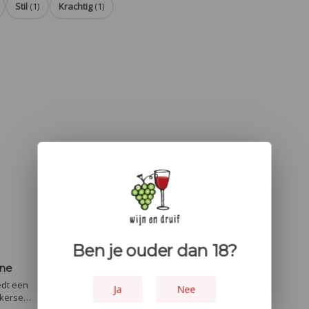
Stil
(1)
Krachtig
(1)
Ben je ouder dan 18?
ene
edt een
Ja
Nee
 kersen