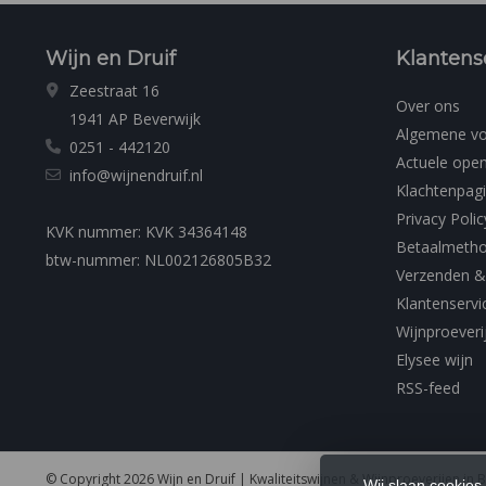
Wijn en Druif
Klantens
Zeestraat 16
Over ons
1941 AP Beverwijk
Algemene v
0251 - 442120
Actuele open
info@wijnendruif.nl
Klachtenpag
Privacy Polic
KVK nummer: KVK 34364148
Betaalmeth
btw-nummer: NL002126805B32
Verzenden &
Klantenservi
Wijnproeveri
Elysee wijn
RSS-feed
© Copyright 2026 Wijn en Druif | Kwaliteitswijnen & Wijnproeverijen in 
Wij slaan cookies