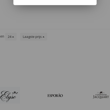
ele hints
kenhout.
nt, met
durige,
ten
24
Laagste prijs