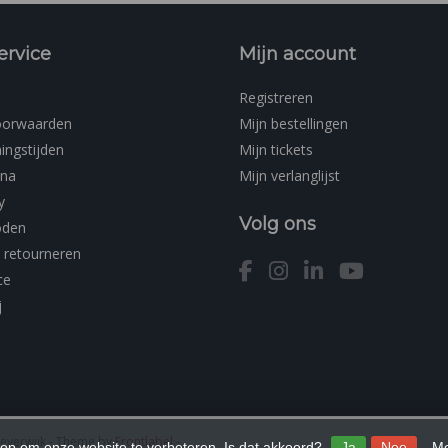
ervice
Mijn account
Registreren
oorwaarden
Mijn bestellingen
ingstijden
Mijn tickets
ina
Mijn verlanglijst
y
Volg ons
oden
 retourneren
ce
j
Beverwijk
- Theme by
Frontlabel
-
 op om onze website te verbeteren. Is dat akkoord?
Ja
Nee
Me