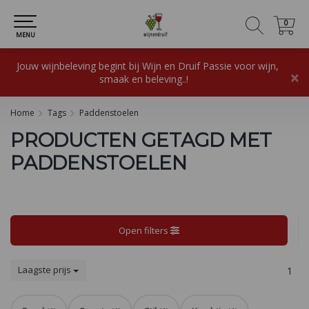
0
0
MENU
Jouw wijnbeleving begint bij Wijn en Druif Passie voor wijn,
×
smaak en beleving..!
Home
Tags
Paddenstoelen
PRODUCTEN GETAGD MET
PADDENSTOELEN
Open filters
Laagste prijs
1