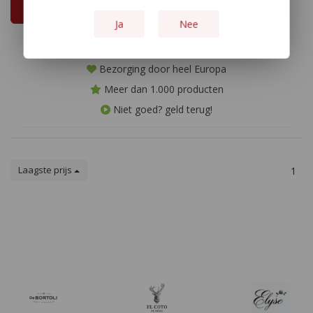
In winkelwagen
Ja
Nee
Bezorging door heel Europa
Meer dan 1.000 producten
Niet goed? geld terug!
Laagste prijs
1