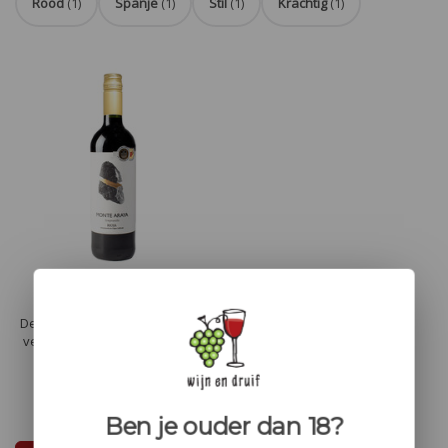
Rood
(1)
Spanje
(1)
Stil
(1)
Krachtig
(1)
Monte Araya tinto
Deze Monte Araya Tinto bevat
veel vers fruit met aroma van
rijpe rode bessen. Het is een
kruidige wijn met specerijen en
een vleugje zoethout.
€8,50
Ben je ouder dan 18?