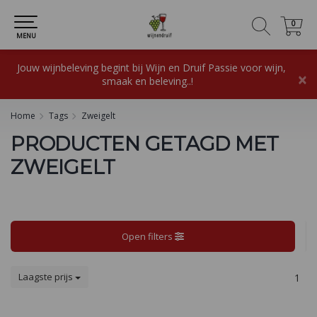
0
0
MENU
Jouw wijnbeleving begint bij Wijn en Druif Passie voor wijn,
×
smaak en beleving..!
Home
Tags
Zweigelt
PRODUCTEN GETAGD MET
ZWEIGELT
Open filters
Laagste prijs
1