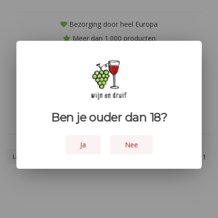
Bezorging door heel Europa
Meer dan 1.000 producten
Niet goed? geld terug!
Geen producten gevonden!...
Ben je ouder dan 18?
Ja
Nee
Laagste prijs
1