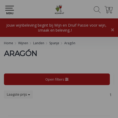
0
0
MENU
Jouw wijnbeleving begint bij Wijn en Druif Passie voor wijn,
×
smaak en beleving..!
Home
Wijnen
Landen
Spanje
Aragón
ARAGÓN
Open filters
Laagste prijs
1