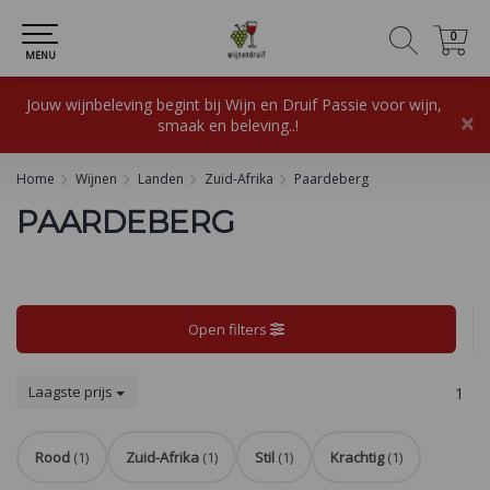
0
0
MENU
Jouw wijnbeleving begint bij Wijn en Druif Passie voor wijn,
×
smaak en beleving..!
Home
Wijnen
Landen
Zuid-Afrika
Paardeberg
PAARDEBERG
Open filters
Laagste prijs
1
Rood
(1)
Zuid-Afrika
(1)
Stil
(1)
Krachtig
(1)