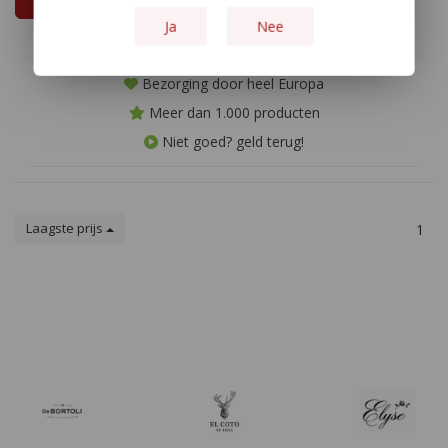
Ja
Nee
Bezorging door heel Europa
Meer dan 1.000 producten
Niet goed? geld terug!
Laagste prijs
1