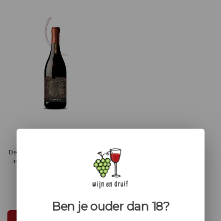
Ayama Carignan
Fermented In Music
De Ayama Carignan Fermented
In Music heeft een sappig en
kruidig smaakprofiel met tonen
van rijpe rode vruchten, zoals
kersen en frambozen,
€33,95
aangevuld met subtiele kruiden
Ben je ouder dan 18?
en een elegante, zachte
afdronk.
In winkelwagen