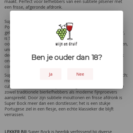
maakt. Perfect voor liefhebbers van een subtiele pilsener met
een frisse, afgeronde afdronk.
Super Bock werd voor het eerst gebrouwen in 1927 in Porto,
Portugal, en is sindsdien uitgegroeid tot een van de meest
geliefde bieren in het land. Ontstaan in de bierbrouwerij Unicer,
is Super Bock vernoemd naar het Duitse "Bock," wat
oorspronkelijk sterke bieren aanduidt, maar het heeft een eigen,
unieke identiteit gevormd die licht en toegankelijk is. Door de
decennia heen heeft Super Bock zich met zijn verfijnde smaak
Ben je ouder dan 18?
onderscheiden, het won talloze prijzen voor zijn kwaliteit en
consistentie.
Ja
Nee
Super Bock draagt het zonovergoten Portugese karakter in zich;
met elke slok proef je het warme klimaat en de levendige
cultuur. Het bier heeft een perfect uitgebalanceerde smaak die
zowel traditionele bierliefhebbers als moderne fijnproevers
aanspreekt. Door zijn subtiele mouttonen en frisse afdronk is
Super Bock meer dan een dorstlesser; het is een stukje
Portugese ziel in een flesje, een echte klassieker die blijft
verrassen.
LEKKER BIJ:
Super Bock is heerlijk verfrissend bij diverse