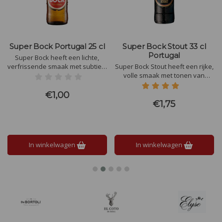
Super Bock Portugal 25 cl
Super Bock Stout 33 cl
Portugal
Super Bock heeft een lichte,
verfrissende smaak met subtiele
Super Bock Stout heeft een rijke,
mouttonen en een vleugje
volle smaak met tonen van
hopbitterheid. Het biedt een
geroosterde koffie en donkere
zachte afdronk met een
chocolade. De lichte zoetheid
€1,00
aangenaam bloemig en licht
van karamel en een subtiele
€1,75
fruitig karakter, perfect in balans
fruitigheid maken het geheel
en dorstlessend
complex. De afdronk is
zijdezacht en verwarmend.
In winkelwagen
In winkelwagen