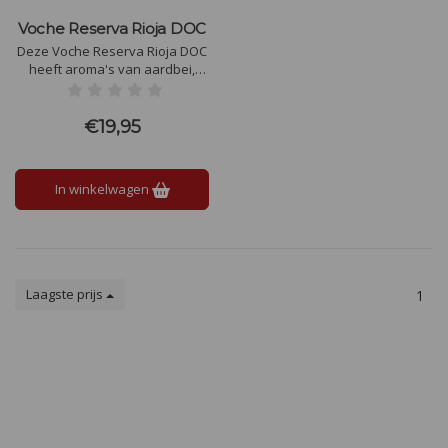
Voche Reserva Rioja DOC
Deze Voche Reserva Rioja DOC
heeft aroma's van aardbei,
framboos, kersen, drop en
kruidnagel. Vrij stevig, maar ook
mooi fris met donker fruit,
€19,95
kardemom, hout en ronde
tannines.
In winkelwagen
Laagste prijs
1