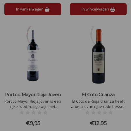
perfect bij gegrilde vis, romige
pasta's en zachte kazen.
In winkelwagen
In winkelwagen
Portico Mayor Rioja Joven
El Coto Crianza
Pórtico Mayor Rioja Joven is een
El Coto de Rioja Crianza heeft
rijke roodfruitige wijn met
aroma's van rijpe rode bessen
evenwichtige tannines. De
en kersen, met hints van vanille
frisheid met een aangename
en geroosterd hout. Deze
zuurgraad maken deze rode
veelzijdige wijn, gerijpt op
€9,95
€12,95
wijn gastronomisch breed
Amerikaanse eikenhouten