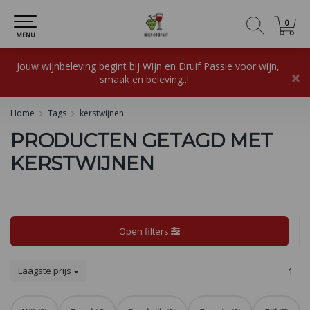
0
0
MENU
Jouw wijnbeleving begint bij Wijn en Druif Passie voor wijn,
×
smaak en beleving..!
Home
Tags
kerstwijnen
PRODUCTEN GETAGD MET
KERSTWIJNEN
Open filters
Laagste prijs
1