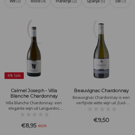
Wit
(3)
Rood
(4)
Frankrijk
(2)
Spanje
(5)
Stil
(7)
8%
Sale
Calmel Joseph - Villa
Beauvignac Chardonnay
Blanche Chardonnay
Beauvignac Chardonnay is een
Villa Blanche Chardonnay: een
verfijnde witte wijn uit Zuid-
elegante wijn uit Languedoc
Frankrijk. Met aroma's van
met aroma's van citrus, witte
tropisch fruit en een romige
bloemen en vanille. Volle
textuur, ideaal bij zeevruchten,
€9,50
smaak van tropisch fruit en
lichte vleesgerechten en zachte
€8,95
€9,75
geroosterde amandelen,
kazen