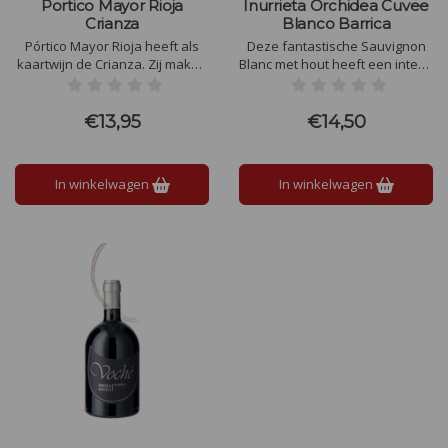
Portico Mayor Rioja
Inurrieta Orchidea Cuvee
Crianza
Blanco Barrica
Pórtico Mayor Rioja heeft als
Deze fantastische Sauvignon
kaartwijn de Crianza. Zij maken
Blanc met hout heeft een intens
wijnen in kleine oplagen en
neus, met aroma's van tropisch
produceren met bijzonder veel
fruit en gebak, omringd door
aandacht kwaliteitswijnen.
elegante en evenwichtige
€13,95
€14,50
tonen van hout.
In winkelwagen
In winkelwagen