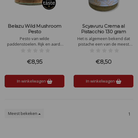
Belazu Wild Mushroom
Scyavuru Crema al
Pesto
Pistacchio 130 gram
Pesto van wilde
Het is algemeen bekend dat
paddenstoelen. Rijk en aards
pistache een van de meest
met truffeltonen, zes soorten
typische producten van Sicilië.
wilde paddenstoelen,
Deze Scyavuru is een
mascarpone en ricotta, ze
geweldige pistachecrème voor
€8,95
€8,50
geven allemaal een frisse draai
op een kaasje of toastje
aan je favoriete pastapesto.
In winkelwagen
In winkelwagen
Meest bekeken
1