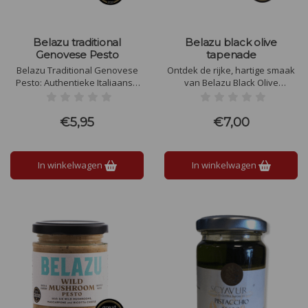
Belazu traditional
Belazu black olive
Genovese Pesto
tapenade
Belazu Traditional Genovese
Ontdek de rijke, hartige smaak
Pesto: Authentieke Italiaanse
van Belazu Black Olive
pesto met verse basilicum,
Tapenade, gemaakt van
Italiaanse kaas, extra vergine
premium zwarte olijven en
olijfolie, pijnboompitten en
zorgvuldig geselecteerde
€5,95
€7,00
knoflook. Perfect voor pasta,
ingrediënten. Perfect als
bruschetta en meer. Probeer
spread, dip, of smaakmaker in
ons recept voor heerlijke pasta
diverse gerechten. Authentiek,
In winkelwagen
In winkelwagen
pesto!
veelzijdig en gezond.