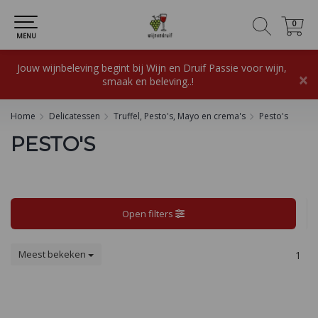
0
0
MENU
Jouw wijnbeleving begint bij Wijn en Druif Passie voor wijn,
×
smaak en beleving..!
Home
Delicatessen
Truffel, Pesto's, Mayo en crema's
Pesto's
PESTO'S
Open filters
Meest bekeken
1