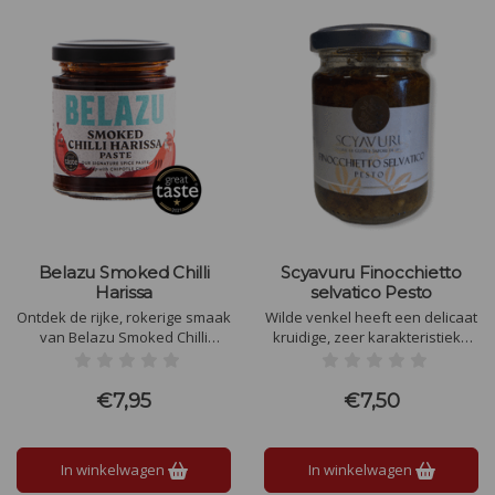
Belazu Smoked Chilli
Scyavuru Finocchietto
Harissa
selvatico Pesto
Ontdek de rijke, rokerige smaak
Wilde venkel heeft een delicaat
van Belazu Smoked Chilli
kruidige, zeer karakteristieke
Harissa. Perfect voor
geur en smaak. Als je je ogen
marinades, sauzen, en meer.
sluit, ruik je de aromatische
Voeg diepte en warmte toe aan
mediterrane struikgewas op de
€7,95
€7,50
je gerechten met deze
wilde stranden van Zuid-Sicilië.
authentieke Noord-Afrikaanse
specerij. Probeer het vandaag
In winkelwagen
In winkelwagen
nog!