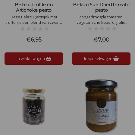
Belazu Truffle en
Belazu Sun Dried tomato
Artichoke pesto
pesto
Deze Belazu (Artisjok met
Zongedroogde tomaten,
truffel) is een blend van zwarte
vegetarische kaas, olijfolie,
truffels uit Piemonte,
kruiden en knoflook worden
artisjokken uit Puglia.
samen gemengd tot een rijke,
Artisjokken en Parmigiano
veelzijdige pesto
€6,95
€7,00
Reggiano worden subtiel
vermengd met Italiaanse
zomertruffels en zwarte peper
In winkelwagen
In winkelwagen
voor een elegante pesto met
een volle smaak.