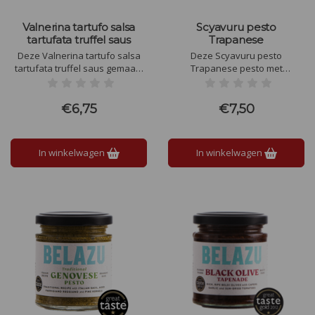
Valnerina tartufo salsa
Scyavuru pesto
tartufata truffel saus
Trapanese
Deze Valnerina tartufo salsa
Deze Scyavuru pesto
tartufata truffel saus gemaakt
Trapanese pesto met
met olijfolie en zwarte
kappertjes is heerlijk voor over
zomertruffel gaat uitstekend op
je verse pasta of op een toastje
croutons, tartines, pasta en
€6,75
€7,50
vlees- of visschotel
In winkelwagen
In winkelwagen