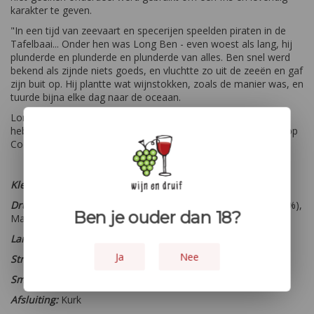
karakter te geven.
"In een tijd van zeevaart en specerijen speelden piraten in de
Tafelbaai... Onder hen was Long Ben - even woest als lang, hij
plunderde en plunderde en plunderde van alles. Ben snel werd
bekend als zijnde niets goeds, en vluchtte zo uit de zeeën en gaf
zijn buit op. Hij plantte wat wijnstokken, zoals de manier was, en
tuurde bijna elke dag naar de oceaan.
Long Ben zou verlangend naar het uitzicht op de Tafelbaai
hebben gestaard van waar de wijnstokken vandaag groeien, op
Cocoa Hill.”
Kleur:
Rood
Druiven:
Merlot (40%), Shiraz (35%), Cabernet Sauvignon (12%),
Ben je ouder dan 18?
Malbec (9%) en Petit Verdot (4%)
Land:
Zuid-Afrika
Ja
Nee
Streek:
Stellenbosch
Smaaktype:
Rijk en complex
Afsluiting:
Kurk