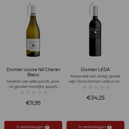
Dornier cocoa hill Chenin
Dornier LEDA
Blanc
Wauw wat een onwijs goede
Smaken van witte perzik, peer
wijn. Deze Dornier Leda is een
en gouden heerlijke appels
blend van 50% Malbec, 25%
domineren de neus. De smaak is
Cabernet Franc en 25% Shiraz.
levendig met een zachte
Een parel van een wijn uit
€34,25
zuurgraad, waardoor er een
Stellenbosch
€11,95
geconcentreerde afdronk
overblijft.
In winkelwagen
In winkelwagen