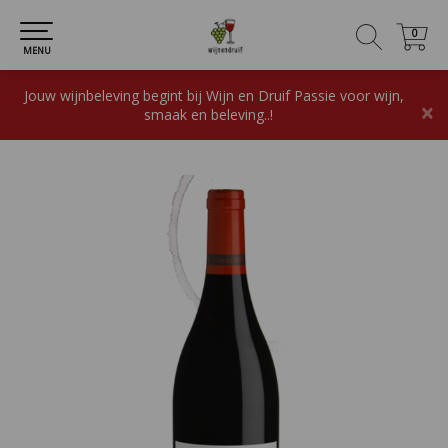
0
0
MENU
Jouw wijnbeleving begint bij Wijn en Druif Passie voor wijn,
×
smaak en beleving..!