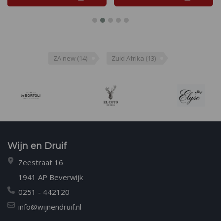
ZA new
(14)
Zuid Afrika
(13)
Wijn en Druif
Zeestraat 16
1941 AP Beverwijk
0251 - 442120
info@wijnendruif.nl