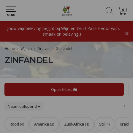
0
0
MENU
Jouw wijnbeleving begint bij Wijn en Druif Passie voor wijn,
×
smaak en beleving..!
Home
Wijnen
Druiven
Zinfandel
ZINFANDEL
Open filters
Naam oplopend
1
Rood
(4)
Amerika
(3)
Zuid-Afrika
(1)
Stil
(4)
Krachti