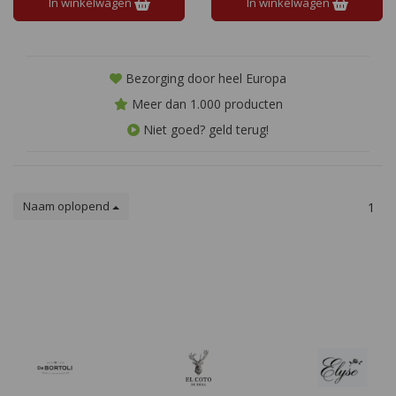
In winkelwagen
In winkelwagen
en kruidigheid.
Bezorging door heel Europa
Meer dan 1.000 producten
Niet goed? geld terug!
Naam oplopend
1