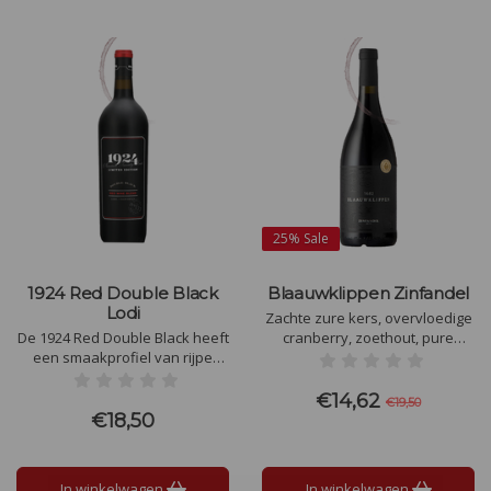
25%
Sale
1924 Red Double Black
Blaauwklippen Zinfandel
Lodi
Zachte zure kers, overvloedige
De 1924 Red Double Black heeft
cranberry, zoethout, pure
een smaakprofiel van rijpe
chocolade, kaneel en piment
zwarte kersen, pruimen en
worden ondersteund door
donkere chocolade, met
delicate bloemige tonen. Een
€14,62
€19,50
subtiele tonen van vanille en
hartige wijn met krijtachtige
€18,50
geroosterde koffie. Vol, krachtig
tannines.
en fluweelzacht, met een lange,
kruidige afdronk.
In winkelwagen
In winkelwagen