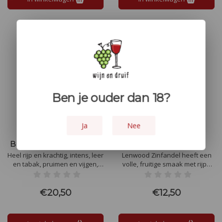
Ben je ouder dan 18?
Ja
Nee
Brazin Old Vine Zinfandel
Lenwood Zinfandel
Heel rijp en krachtig, intens, leer
Lenwood Zinfandel heeft een
en tabak, pruimen en vijgen,
volle, fruitige smaak met rijpe
vanille, zacht en verleidelijk, rijp
bramen en zwarte kersen,
fruit, krentjes en stevigheid,
aangevuld met subtiele kruiden
mooi afgerond, kaneel en
en vanille. De zachte tannines
€20,50
€12,50
verleiding.
en de lange, elegante afdronk
geven de wijn een complexe en
aangename balans tussen fruit