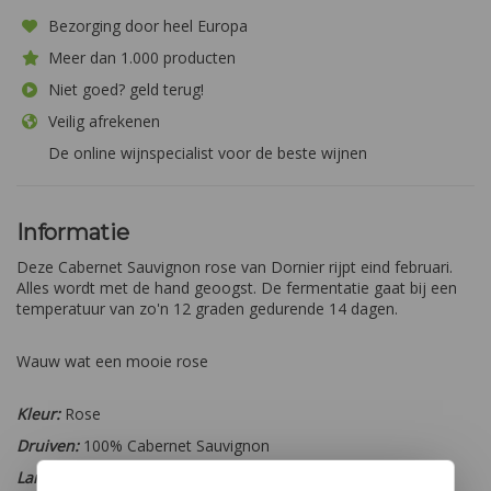
Bezorging door heel Europa
Meer dan 1.000 producten
Niet goed? geld terug!
Veilig afrekenen
De online wijnspecialist voor de beste wijnen
Informatie
Deze Cabernet Sauvignon rose van Dornier rijpt eind februari.
Alles wordt met de hand geoogst. De fermentatie gaat bij een
temperatuur van zo'n 12 graden gedurende 14 dagen.
Wauw wat een mooie rose
Kleur:
Rose
Druiven:
100% Cabernet Sauvignon
Land:
Zuid-Afrika