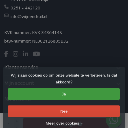
0251 - 442120
info@wijnendruif.nl
KVK nummer: KVK 34364148
btw-nummer: NL002126805B32
Klantenservice
Wij slaan cookies op om onze website te verbeteren. Is dat
akkoord?
Mijn account
Ja
Nieuwsbrief
Nee
© Copyright 2026 Wijn en Druif | Kwaliteitswijnen & Wijnproeverijen in
+
Meer over cookies »
In winkelwagen
Beverwijk
- Theme by
Frontlabel
- Powered by
Lightspeed
-