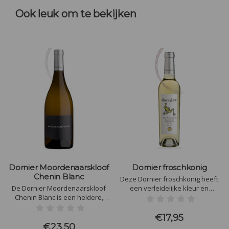
Ook leuk om te bekijken
Dornier Moordenaarskloof
Dornier froschkonig
Chenin Blanc
Deze Dornier froschkonig heeft
De Dornier Moordenaarskloof
een verleidelijke kleur en
Chenin Blanc is een heldere,
aroma's van honing,
bleke strogele kleur met een
cashewnoten en
delicate geur van wilde bloemen
vijgenconserven. Zeer
€17,95
en fruit, vooral Kaapse
stroperige smaak heeft een
€23,50