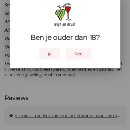
Streek:
Stellenbosch
Smaaktype:
Vol en fruitig
Afsluiting:
Schroefdop
Alcohol percentage:
13 %
Ben je ouder dan 18?
Oogstjaar:
2022
Overige:
- - -
Ja
Nee
Houtopvoeding:
- - -
Lekker bij:
Met zijn verleidelijke roze kleur past deze wijn goed
bij verse zalm, koud vleeswaren, rivierkreeftjes en salades. Het
is ook een geweldige match voor sushi.
Reviews
Help ons en andere klanten door het schrijven van een review