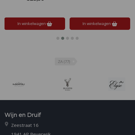
kamperfoelie. Witte perziken en
geweldige balans tussen
ananas met een delicate
zoetheid en zuurgraad, met
onderliggende mineraliteit.
aroma's van verse abrikoos,
citroenschil en appel.
In winkelwagen
In winkelwagen
ZA
(77)
Wijn en Druif
Zeestraat 16
1941 AP Beverwijk